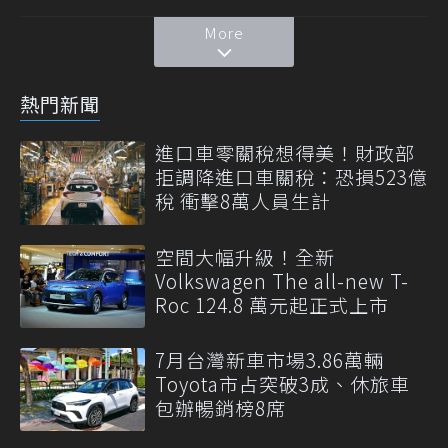
More
熱門新聞
進口車零關稅想得美！財政部
拒調降進口車關稅：恐損523億
稅 衝擊8萬人員生計
空間大幅升級！全新
Volkswagen The all-new T-
Roc 124.8 萬元起正式上市
7月台灣新車市場3.86萬輛
Toyota市占突破3成、休旅車
包辦暢銷榜8席