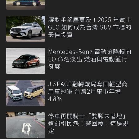
讓對手望塵莫及！2025 年賓士
GLC 如何成為台灣 SUV 市場的
最佳投資
Mercedes-Benz 電動策略轉向
EQ 命名淡出 燃油與電動並行
發展
J SPACE翻轉戰局奪回輕型商
用車冠軍 台灣2月車市年增
4.8%
停車再開騎士「雙腳未著地」
遭罰引民怨！警回覆：這是規
定