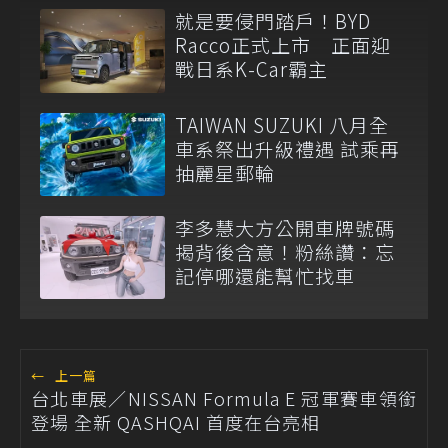
就是要侵門踏戶！BYD
Racco正式上市 正面迎
戰日系K-Car霸主
TAIWAN SUZUKI 八月全
車系祭出升級禮遇 試乘再
抽麗星郵輪
李多慧大方公開車牌號碼
揭背後含意！粉絲讚：忘
記停哪還能幫忙找車
←
上一篇
台北車展／NISSAN Formula E 冠軍賽車領銜
登場 全新 QASHQAI 首度在台亮相