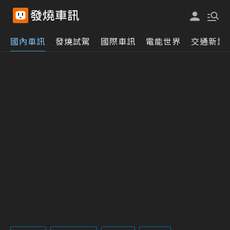
國內車訊
發燒試駕
國際車訊
電能世界
交通新訊