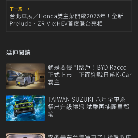
下一篇
→
台北車展／Honda雙主菜開啟2026年！全新
Prelude、ZR-V e:HEV首度登台亮相
延伸閱讀
就是要侵門踏戶！BYD Racco
正式上市 正面迎戰日系K-Car
霸主
TAIWAN SUZUKI 八月全車系
祭出升級禮遇 試乘再抽麗星郵
輪
李多慧在台灣買車了! 捨韓系車