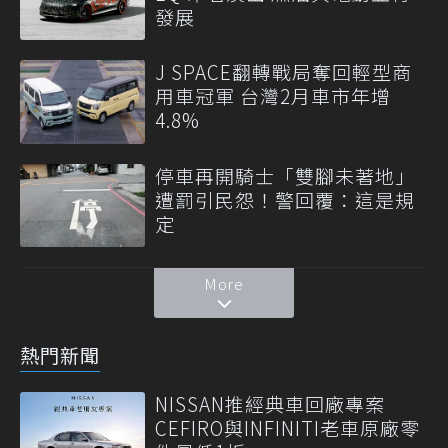
發展
J SPACE翻轉戰局奪回輕型商
用車冠軍 台灣2月車市年增
4.8%
停車再開騎士「雙腳未著地」
遭罰引民怨！警回覆：這是規
定
More
熱門新聞
NISSAN推經典車回廠專案
CEFIRO與INFINITI老車原廠零