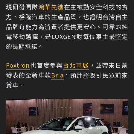
現研發團隊
鴻華先進
在主被動安全科技的實
力、裕隆汽車的生產品質，也證明台灣自主
品牌有能力為消費者提供更安心、可靠的純
電移動選擇，是LUXGEN對每位車主最堅定
的長期承諾。
Foxtron
也首度參與
台北車展
，並帶來日前
發表的全新車款
Bria
，預計將吸引民眾前來
賞車。