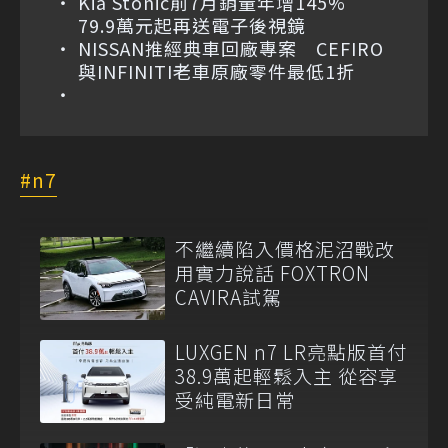
Kia Stonic前7月銷量年增145%
79.9萬元起再送電子後視鏡
NISSAN推經典車回廠專案 CEFIRO
與INFINITI老車原廠零件最低1折
n7
不繼續陷入價格泥沼戰改
用實力說話 FOXTRON
CAVIRA試駕
LUXGEN n7 LR亮點版首付
38.9萬起輕鬆入主 從容享
受純電新日常