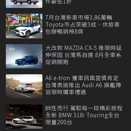
件最低1折
7月台灣新車市場3.86萬輛
Toyota市占突破3成、休旅車
包辦暢銷榜8席
大改款 MAZDA CX-5 推限時延
伸保固 台灣馬自達 8月全車系
促銷開跑
A6 e-tron 獲車訊風雲獎肯定
台灣奧迪推出 Audi A6 旗艦陣
容限時購車禮遇
帥性而行 駕馭每一段精彩旅程
全新 BMW 318i Touring全台
限量200台