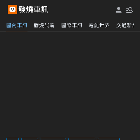
國內車訊
發燒試駕
國際車訊
電能世界
交通新訊