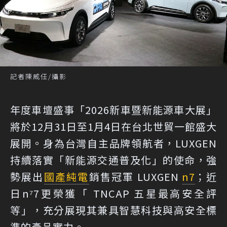
記者陳威任/攝影
年度車壇盛事「2026新車暨新能源車大展」
將於12月31日至1月4日在台北世貿一館盛大
展開。身為台灣自主品牌領航者，LUXGEN
持續落實「新能源交通普及化」的使命，強
勢展出
國產
純電
銷售冠軍 LUXGEN
n7
；近
日n⁷7更榮獲「 TNCAP 五星最高安全評
等」，充分展現其兼具智慧科技與高安全標
準的產品實力。