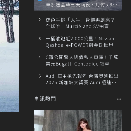
車系送晶華三天兩夜、月付5,900
元起
棕色手排「大牛」身價再創高？
全球唯一Murciélago SV拍賣
一桶油跑近2,000公里！Nissan
Qashqai e-POWER創金氏世界紀
錄
C羅公開驚人總值私人車庫！千萬
美元Bugatti Centodieci領軍
Audi 車主搶先報名 台灣奧迪推出
2026 新加坡大獎賽 Audi 極速之
旅
車訊熱門