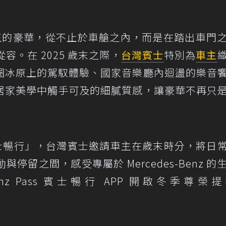
正的豪華，從不止於車艙之內，而是在踏出車門
。在 2025 歲末之際，
台灣賓士
特別為
車主
圈冰原上的駕馭體驗、國家音樂廳內迴盪的樂音
居家美學中觸手可及的細膩質感，讓豪華不再只
Pass 賓士暢行」，台灣賓士邀請車主在歲末時分，將日
留之間，感受專屬於 Mercedes-Benz 的
Benz Pass 賓士暢行 APP 開啟冬季尊榮