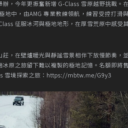
，今年更振奮新增 G-Class 雪原越野挑戰。
與銀白極地中，由AMG 專業教練領航，練習受控打滑
Class 征服冰河與極地地形，在厚雪荒原中感受
山莊，在壁爐暖光與靜謐雪景相伴下放慢節奏，
趟冰原之旅留下難以複製的極地記憶。名額即將
ass 雪境探索之旅：
https://mbtw.me/G9y3