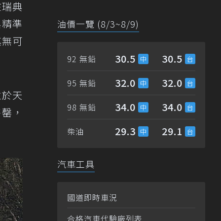
在瑞典
與精準
油價一覽 (8/3~8/9)
其無可
30.5
30.5
92 無鉛
32.0
32.0
95 無鉛
並於天
34.0
34.0
98 無鉛
售罄，
29.3
29.1
柴油
汽車工具
國道即時車況
合格汽車代驗廠列表