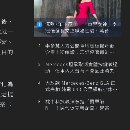
之後，
沉默7年不忍了！「車界女神」李
冠儀發長文控職場性騷、黑幕
織就一
饗宴、
李多慧大方公開車牌號碼揭背後
是目的
含意！粉絲讚：忘記停哪還能幫
忙找車
Mercedes坦承取消實體按鍵做過
頭 但車內大螢幕不會因此消失
大改款 Mercedes-Benz GLA 正
常化為
式亮相 純電 643 公里續航小休
生活提
旅！
桃市科技執法被指「罰單陷
提案：
阱」！民代促完善配套，警察局
提數據回應