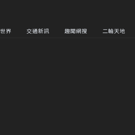
世界
交通新訊
趣聞網搜
二輪天地