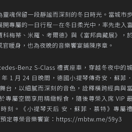
為靈魂保留一段靜謐而深刻的冬日時光。當城市
展開專屬的一日行程—在冬日柔光中，率先走入
賈科梅蒂、米羅、考爾德》與《富邦典藏展》，
感官暖身，也為夜晚的音樂饗宴鋪陳序章。
des-Benz S-Class 禮賓座車，穿越冬夜中的
 年 1 月 24 日晚間，德國小提琴傳奇安．蘇菲
er）將登上舞台，以細膩而深刻的音色，詮釋橫跨經典與
專屬空間享用精緻輕食，隨後尊榮入席 VIP 
時刻。《小提琴天后 安．蘇菲．慕特》專屬
即預定尊榮音樂饗宴：
https://mbtw.me/59y3