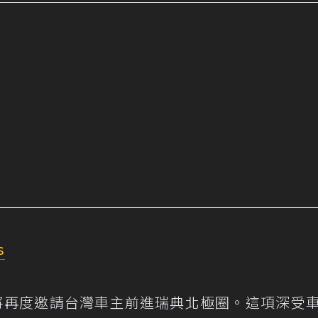
s
s-AMG 將再度邀請台灣車主前進瑞典北極圈。這項深受