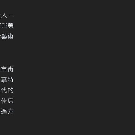
步入一
富邦美
於藝術
城市街
．慕特
當代的
最佳席
禮遇方