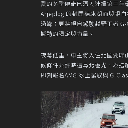
愛的冬季傳奇已邁入連續第三年舉辦
Arjeplog 的封閉結冰湖面
過彎；更將親自駕駛越野王者 G-
撼動的穩定與力量。
夜幕低垂，車主將入住北國湖畔
候條件允許時追尋北極光，為這
即刻報名AMG 冰上駕馭與 G-Cl