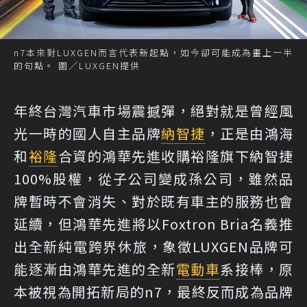
n7本來對LUXGEN而言代表新起點，如今卻可能成為畫上一半
的句點。 圖／LUXGEN提供
年終台灣汽車市場震撼彈，絕對就是曾經風
光一時的國人自主品牌
納智捷
，正是由鴻海
和
裕隆
合資的鴻華先進收購裕隆旗下納智捷
100%股權，從子公司變成孫公司，雖然品
牌暫時不會消失、對於既有車主的服務也會
延續，但鴻華先進將以Foxtron Bria名義推
出全新純電跨界休旅，象徵LUXGEN品牌可
能逐漸由鴻華先進的全新
電動車
系接棒，原
本被視為開拓新局的n7，最終反而成為品牌