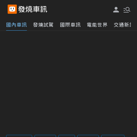
國內車訊
發燒試駕
國際車訊
電能世界
交通新訊