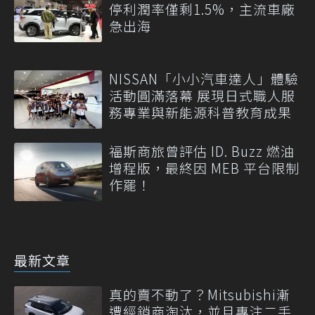
停利潤率僅剩1.5%，主流車廠
急出海
NISSAN「小小汽車達人」體驗
活動圓滿落幕 展現日式職人服
務專業與新能源科普教育成果
福斯商旅曾評估 ID. Buzz 燃油
增程版，最終因 MEB 平台限制
作罷！
最新文章
真的賣不動了？Mitsubishi漸
遭經銷商淘汰，並且專注二手