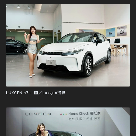
LUXGEN n7。 圖／Luxgen提供