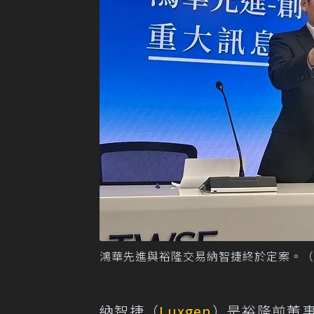
鴻華先進與裕隆交易納智捷終於定案。（
納智捷（
Luxgen
）是裕隆前董