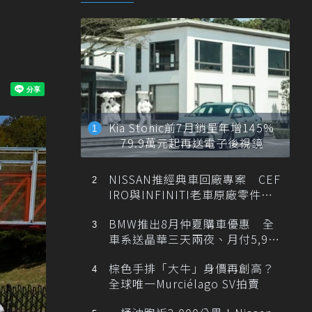
Kia Stonic前7月銷量年增145%
79.9萬元起再送電子後視鏡
NISSAN推經典車回廠專案 CEF
IRO與INFINITI老車原廠零件最
低1折
BMW推出8月仲夏購車優惠 全
車系送晶華三天兩夜、月付5,900
元起
棕色手排「大牛」身價再創高？
全球唯一Murciélago SV拍賣