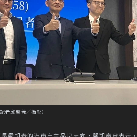
記者邱馨儀／攝影）
事長嚴凱泰的汽車自主品牌志向，嚴凱泰曾表示