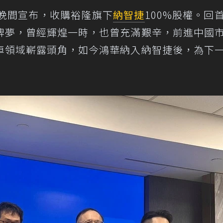
日晚間宣布，收購裕隆旗下
納智捷
100%股權。回
牌夢，曾經輝煌一時，也曾充滿艱辛，前進中國
車領域嶄露頭角，如今鴻華納入納智捷後，為下