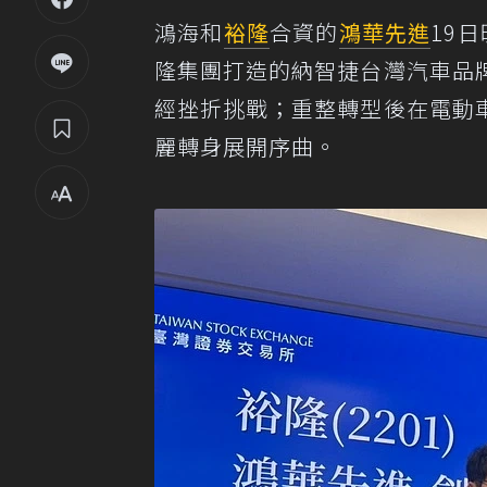
鴻海和
裕隆
合資的
鴻華先進
19
隆集團打造的納智捷台灣汽車品
經挫折挑戰；重整轉型後在電動
麗轉身展開序曲。