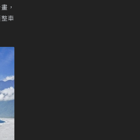
計畫，
項整車