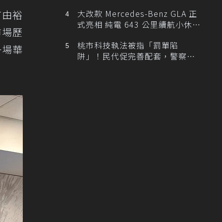
首由裕
大改款 Mercedes-Benz GLA 正
式亮相 純電 643 公里續航小休
市場歷
旅！
桃市科技執法被指「罰單陷
一場華
阱」！民代促完善配套，警察局
提數據回應