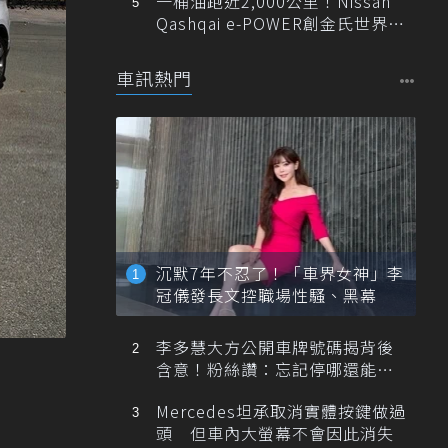
一桶油跑近2,000公里！Nissan
Qashqai e-POWER創金氏世界紀
錄
車訊熱門
沉默7年不忍了！「車界女神」李
冠儀發長文控職場性騷、黑幕
李多慧大方公開車牌號碼揭背後
含意！粉絲讚：忘記停哪還能幫
忙找車
Mercedes坦承取消實體按鍵做過
頭 但車內大螢幕不會因此消失