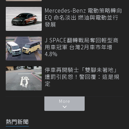
Mercedes-Benz 電動策略轉向
EQ 命名淡出 燃油與電動並行
發展
J SPACE翻轉戰局奪回輕型商
用車冠軍 台灣2月車市年增
4.8%
停車再開騎士「雙腳未著地」
遭罰引民怨！警回覆：這是規
定
More
熱門新聞