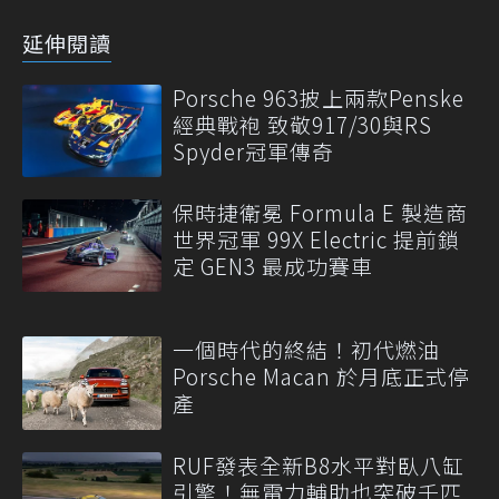
延伸閱讀
Porsche 963披上兩款Penske
經典戰袍 致敬917/30與RS
Spyder冠軍傳奇
保時捷衛冕 Formula E 製造商
世界冠軍 99X Electric 提前鎖
定 GEN3 最成功賽車
一個時代的終結！初代燃油
Porsche Macan 於月底正式停
產
RUF發表全新B8水平對臥八缸
引擎！無電力輔助也突破千匹