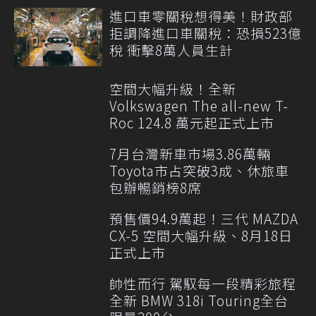
進口車零關稅想得美！財政部
拒調降進口車關稅：恐損523億
稅 衝擊8萬人員生計
空間大幅升級！全新
Volkswagen The all-new T-
Roc 124.8 萬元起正式上市
7月台灣新車市場3.86萬輛
Toyota市占突破3成、休旅車
包辦暢銷榜8席
預售價94.9萬起！三代 MAZDA
CX-5 空間大幅升級、8月18日
正式上市
帥性而行 駕馭每一段精彩旅程
全新 BMW 318i Touring全台