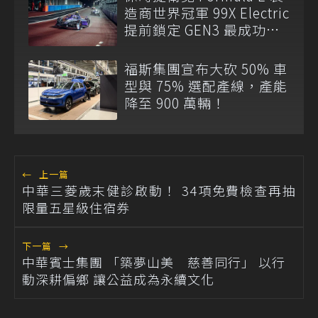
造商世界冠軍 99X Electric
提前鎖定 GEN3 最成功賽
車
福斯集團宣布大砍 50% 車
型與 75% 選配產線，產能
降至 900 萬輛！
←
上一篇
中華三菱歲末健診啟動！ 34項免費檢查再抽
限量五星級住宿券
下一篇
→
中華賓士集團 「築夢山美 慈善同行」 以行
動深耕偏鄉 讓公益成為永續文化