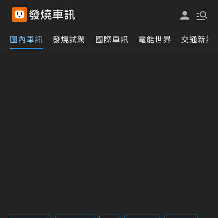
國內車訊
發燒試駕
國際車訊
電能世界
交通新訊