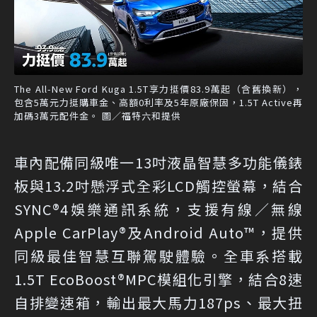
The All-New Ford Kuga 1.5T享力挺價83.9萬起（含舊換新），
包含5萬元力挺購車金、高額0利率及5年原廠保固，1.5T Active再
加碼3萬元配件金。 圖／福特六和提供
車內配備同級唯一13吋液晶智慧多功能儀錶
板與13.2吋懸浮式全彩LCD觸控螢幕，結合
SYNC®4娛樂通訊系統，支援有線／無線
Apple CarPlay®及Android Auto™，提供
同級最佳智慧互聯駕駛體驗。全車系搭載
1.5T EcoBoost®MPC模組化引擎，結合8速
自排變速箱，輸出最大馬力187ps、最大扭