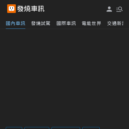
國內車訊
發燒試駕
國際車訊
電能世界
交通新訊