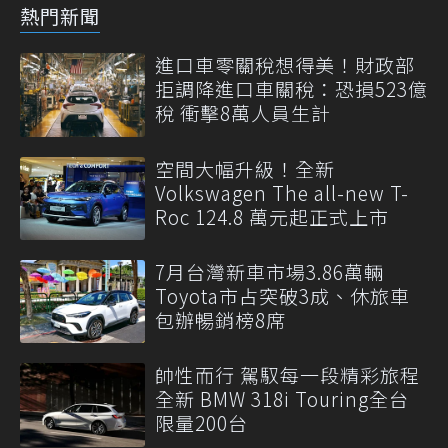
熱門新聞
進口車零關稅想得美！財政部
拒調降進口車關稅：恐損523億
稅 衝擊8萬人員生計
空間大幅升級！全新
Volkswagen The all-new T-
Roc 124.8 萬元起正式上市
7月台灣新車市場3.86萬輛
Toyota市占突破3成、休旅車
包辦暢銷榜8席
帥性而行 駕馭每一段精彩旅程
全新 BMW 318i Touring全台
限量200台