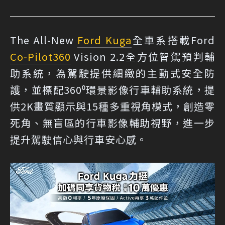
The All-New
Ford Kuga
全車系搭載Ford
Co-Pilot360
Vision 2.2全方位智駕預判輔
助系統，為駕駛提供細緻的主動式安全防
護，並標配360⁰環景影像行車輔助系統，提
供2K畫質顯示與15種多重視角模式，創造零
死角、無盲區的行車影像輔助視野，進一步
提升駕駛信心與行車安心感。