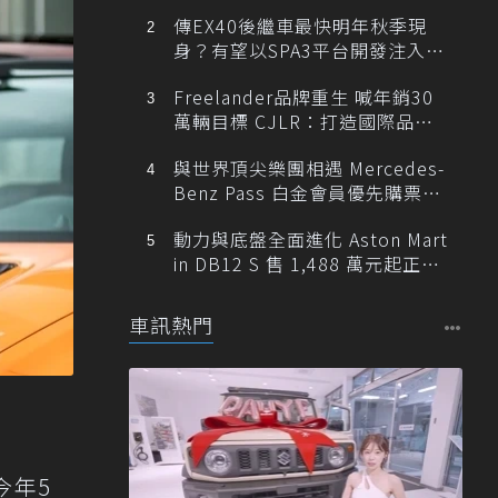
傳EX40後繼車最快明年秋季現
身？有望以SPA3平台開發注入80
0V動力
Freelander品牌重生 喊年銷30
萬輛目標 CJLR：打造國際品牌
半數銷量來自全球！
與世界頂尖樂團相遇 Mercedes-
Benz Pass 白金會員優先購票維
也納愛樂
動力與底盤全面進化 Aston Mart
in DB12 S 售 1,488 萬元起正式
登台
車訊熱門
今年5