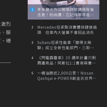
李多慧大方公開車牌號碼揭背後
含意！粉絲讚：忘記停哪還能幫
忙找車
益激烈
Mercedes坦承取消實體按鍵做過
局、服
頭 但車內大螢幕不會因此消失
質、穩
Subaru坦承性能車「變得太無
聊」成立全新性能部門，三款手
排跑車開發中！
《閃電霹靂車》35 週年計畫只剩
周邊商品！阿斯拉1:1實車與實體
展覽雙雙喊卡
一桶油跑近2,000公里！Nissan
Qashqai e-POWER創金氏世界紀
錄