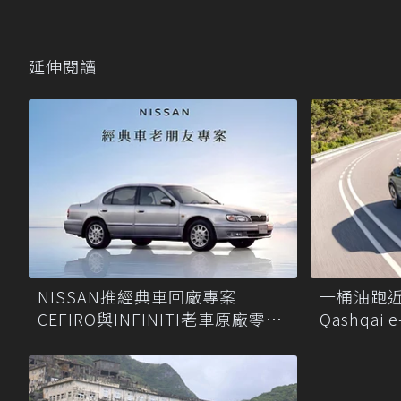
延伸閱讀
NISSAN推經典車回廠專案
一桶油跑近2
CEFIRO與INFINITI老車原廠零件
Qashqa
最低1折
錄