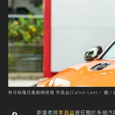
新任裕隆日產副總經理 李昌益(Calvin Lee)。 
車壇老將
李昌益
曾任職於多個汽