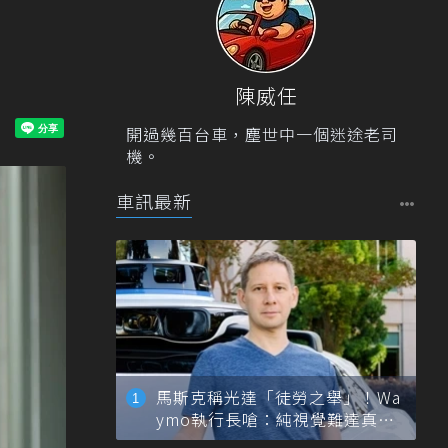
陳威任
開過幾百台車，塵世中一個迷途老司
機。
車訊最新
馬斯克稱光達「徒勞之舉」！Wa
ymo執行長嗆：純視覺難達真正
自動駕駛