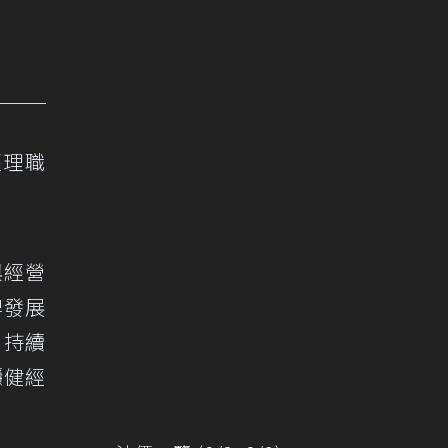
經理職
與經營
牌發展
，持續
穩健經