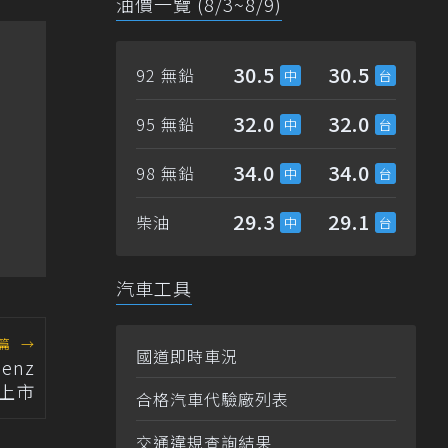
油價一覽 (8/3~8/9)
30.5
30.5
92 無鉛
32.0
32.0
95 無鉛
34.0
34.0
98 無鉛
29.3
29.1
柴油
汽車工具
篇
→
國道即時車況
enz
洲上市
合格汽車代驗廠列表
交通違規查詢結果