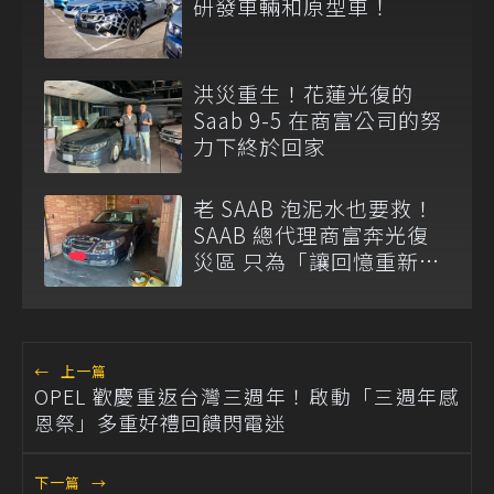
研發車輛和原型車！
洪災重生！花蓮光復的
Saab 9-5 在商富公司的努
力下終於回家
老 SAAB 泡泥水也要救！
SAAB 總代理商富奔光復
災區 只為「讓回憶重新發
動」
←
上一篇
OPEL 歡慶重返台灣三週年！啟動「三週年感
恩祭」多重好禮回饋閃電迷
下一篇
→