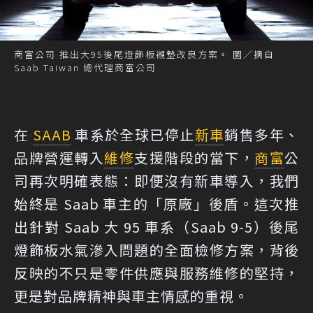
商富公司 推出大95後尾燈飾板襯墊改良方案。 圖／摘自
Saab Taiwan 總代理商富公司
在
SAAB
車系於全球已停止
新車
銷售多年、
品牌營運轉入
維修
支援階段的當下，
商富
公
司再次明確表態：即便沒有新車導入，我們
始終是 Saab 車主的「原廠」後盾。這次推
出針對 Saab 大 95 車系（Saab 9-5）後尾
燈飾板水氣滲入問題的全面檢修方案，背後
反映的不只是零件供應與服務維修的堅持，
更是對品牌精神與車主情感的重視。