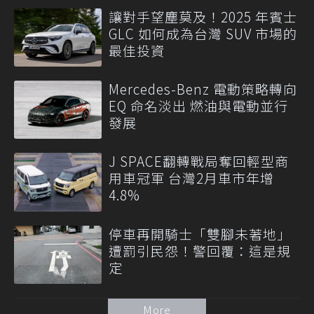
讓對手望塵莫及！2025 年賓士
GLC 如何成為台灣 SUV 市場的
最佳投資
Mercedes-Benz 電動策略轉向
EQ 命名淡出 燃油與電動並行
發展
J SPACE翻轉戰局奪回輕型商
用車冠軍 台灣2月車市年增
4.8%
停車再開騎士「雙腳未著地」
遭罰引民怨！警回覆：這是規
定
More