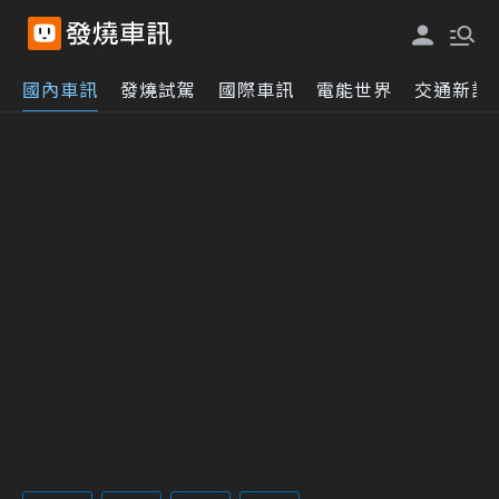
國內車訊
發燒試駕
國際車訊
電能世界
交通新訊