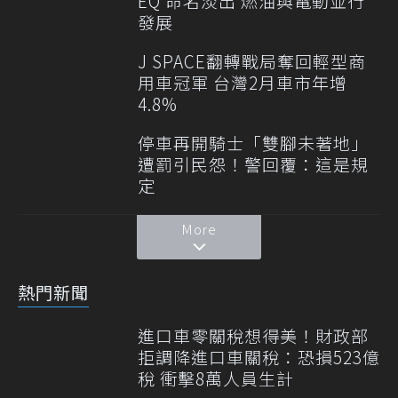
EQ 命名淡出 燃油與電動並行
發展
J SPACE翻轉戰局奪回輕型商
用車冠軍 台灣2月車市年增
4.8%
停車再開騎士「雙腳未著地」
遭罰引民怨！警回覆：這是規
定
More
熱門新聞
進口車零關稅想得美！財政部
拒調降進口車關稅：恐損523億
稅 衝擊8萬人員生計