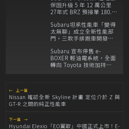
保固升級 5 年 12 萬公里
27年式 BRZ 預接單 180.8
萬元起開跑
Subaru坦承性能車「變得
太無聊」成立全新性能部
門，三款手排跑車開發
中！
Subaru 宣布停售 e-
BOXER 輕油電系統，全面
轉向 Toyota 技術加持
S:HEV 油電科技！
←
上一篇
Nissan 確認全新 Skyline 計畫 定位介於 Z 與
GT-R 之間的純正性能車
下一篇
→
Hyundai Elexio「EO翼歐」中國正式上市！E-