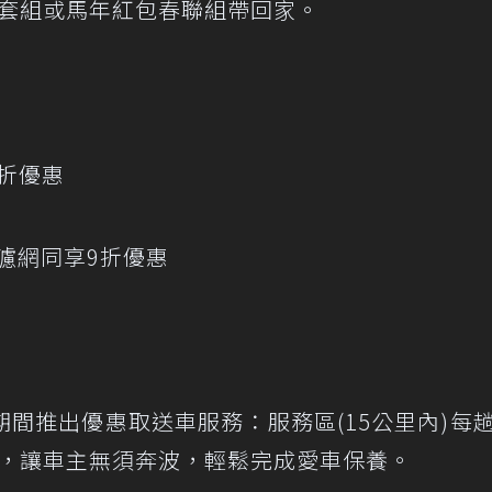
納套組或馬年紅包春聯組帶回家。
9折優惠
C濾網同享9折優惠
間推出優惠取送車服務：服務區(15公里內)每
0元，讓車主無須奔波，輕鬆完成愛車保養。