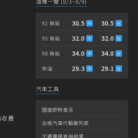
油價一覽 (8/3~8/9)
30.5
30.5
92 無鉛
32.0
32.0
95 無鉛
34.0
34.0
98 無鉛
29.3
29.1
柴油
汽車工具
國道即時車況
趟收費
合格汽車代驗廠列表
交通違規查詢結果