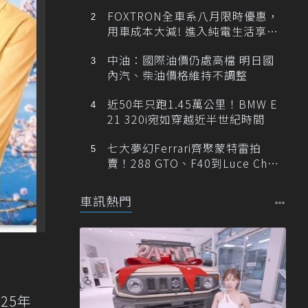
FOXTRON全車系八月限時優惠，
用車成本大減! 進入純電生活享
「零稅金＋零保養」新時代
中油：國際油價仍處高檔 明日國
內汽、柴油價格維持不調整
近50年只跑1.45萬公里！BMW E
21 320i宛如穿越近半世紀時間
七大夢幻Ferrari齊聚蒙特雷拍
賣！288 GTO、F40到Luce Cha
ssis 0一次登場
車訊熱門
25年