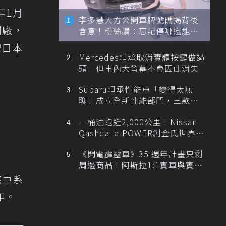
年1月
李多慧大方公開車牌號碼揭背後
回廠，
含意！粉絲讚：忘記停哪還能幫
忙找車
空日本
Mercedes坦承取消實體按鍵做過
頭 但車內大螢幕不會因此消失
Subaru坦承性能車「變得太無
聊」成立全新性能部門，三款手
排跑車開發中！
一桶油跑近2,000公里！Nissan
Qashqai e-POWER創金氏世界紀
錄
《閃電霹靂車》35 週年計畫只剩
周邊商品！阿斯拉1:1實車與實體
展覽雙雙喊卡
煞車系
年。