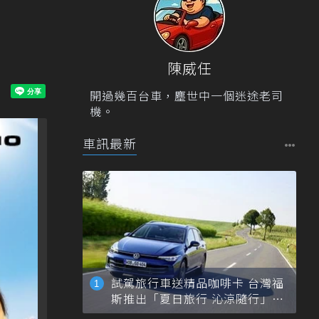
陳威任
開過幾百台車，塵世中一個迷途老司
機。
車訊最新
試駕旅行車送精品咖啡卡 台灣福
斯推出「夏日旅行 沁涼隨行」活
動