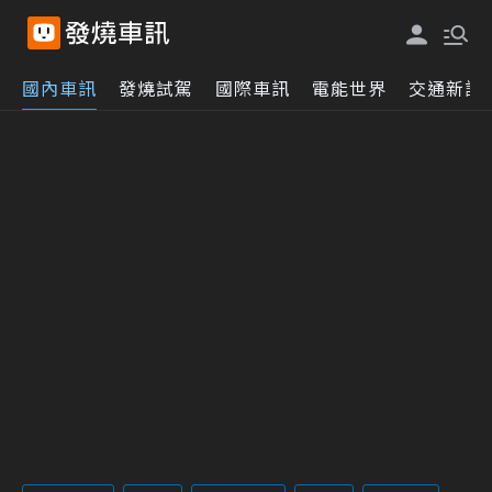
國內車訊
發燒試駕
國際車訊
電能世界
交通新訊