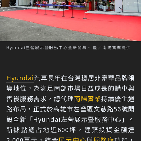
Hyundai左營展示暨服務中心全新開幕。 圖／南陽實業提供
Hyundai
汽車長年在台灣穩居非豪華品牌領
導地位，為滿足南部市場日益成長的購車與
售後服務需求，總代理
南陽實業
持續優化通
路布局，正式於高雄市左營區文慈路56號開
設全新「Hyundai左營展示暨服務中心」。
新據點總占地近600坪，建築投資金額達
3,000萬元，結合
展示中心
與
服務廠
功能，