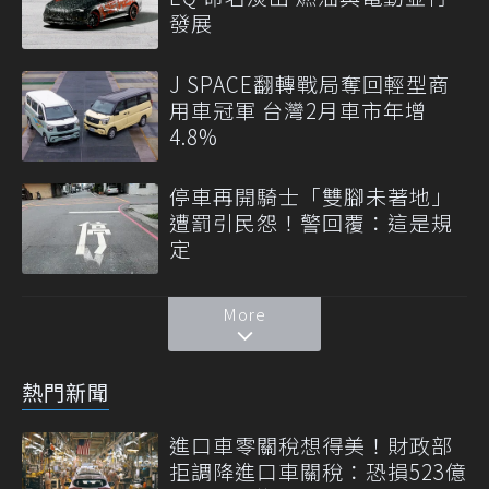
發展
J SPACE翻轉戰局奪回輕型商
用車冠軍 台灣2月車市年增
4.8%
停車再開騎士「雙腳未著地」
遭罰引民怨！警回覆：這是規
定
More
熱門新聞
進口車零關稅想得美！財政部
拒調降進口車關稅：恐損523億