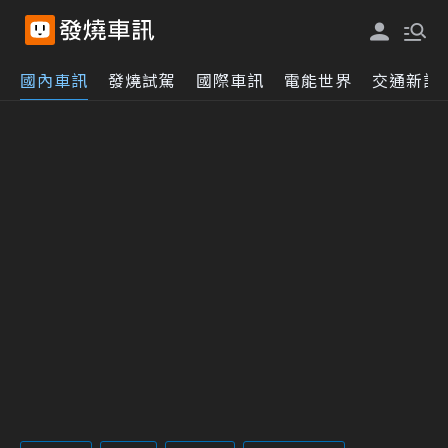
國內車訊
發燒試駕
國際車訊
電能世界
交通新訊