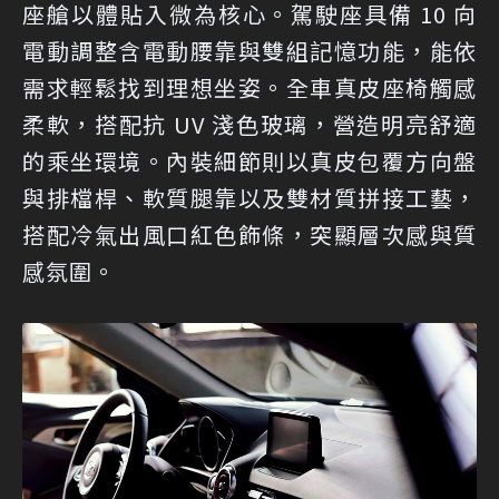
座艙以體貼入微為核心。駕駛座具備 10 向
電動調整含電動腰靠與雙組記憶功能，能依
需求輕鬆找到理想坐姿。全車真皮座椅觸感
柔軟，搭配抗 UV 淺色玻璃，營造明亮舒適
的乘坐環境。內裝細節則以真皮包覆方向盤
與排檔桿、軟質腿靠以及雙材質拼接工藝，
搭配冷氣出風口紅色飾條，突顯層次感與質
感氛圍。