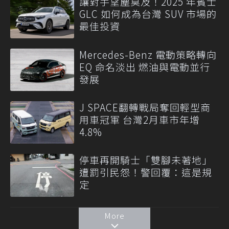
讓對手望塵莫及！2025 年賓士
GLC 如何成為台灣 SUV 市場的
最佳投資
Mercedes-Benz 電動策略轉向
EQ 命名淡出 燃油與電動並行
發展
J SPACE翻轉戰局奪回輕型商
用車冠軍 台灣2月車市年增
4.8%
停車再開騎士「雙腳未著地」
遭罰引民怨！警回覆：這是規
定
More