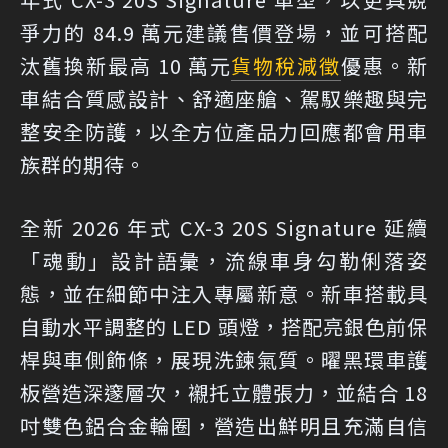
爭力的 84.9 萬元建議售價登場，並可搭配
汰舊換新最高 10 萬元
貨物稅減徵
優惠。新
車結合質感設計、舒適座艙、駕馭樂趣與完
整安全防護，以全方位產品力回應都會用車
族群的期待。
全新 2026 年式 CX-3 20S Signature 延續
「魂動」設計語彙，流線車身勾勒俐落姿
態，並在細節中注入專屬新意。新車搭載具
自動水平調整的 LED 頭燈，搭配亮銀色前保
桿與車側飾條，展現洗鍊氣質。曜黑環車護
板營造深邃層次，襯托立體張力，並結合 18
吋雙色鋁合金輪圈，營造出鮮明且充滿自信