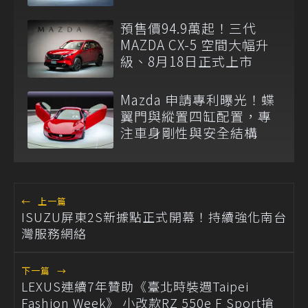
預售價94.9萬起！三代
MAZDA CX-5 空間大幅升
級、8月18日正式上市
Mazda 申請專利曝光！蝶
翼門與縱置四缸配置，專
注車身剛性與安全結構
←
上一篇
ISUZU屏東2S新據點正式開幕！持續強化南台
灣服務網絡
下一篇
→
LEXUS連續7年贊助《臺北時裝週Taipei
Fashion Week》 小改款RZ 550e F Sport搶