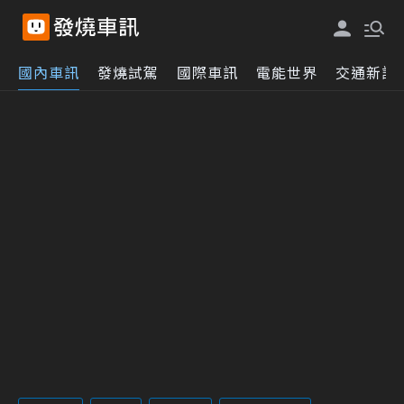
國內車訊
發燒試駕
國際車訊
電能世界
交通新訊