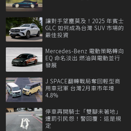
讓對手望塵莫及！2025 年賓士
GLC 如何成為台灣 SUV 市場的
最佳投資
Mercedes-Benz 電動策略轉向
EQ 命名淡出 燃油與電動並行
發展
J SPACE翻轉戰局奪回輕型商
用車冠軍 台灣2月車市年增
4.8%
停車再開騎士「雙腳未著地」
遭罰引民怨！警回覆：這是規
定