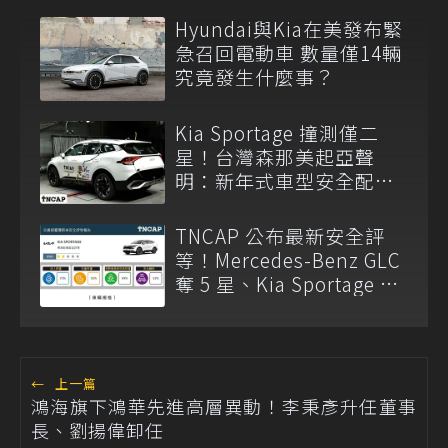
Hyundai與Kia在美發布緊
急召回電動車 數量僅14輛
究竟發生什麼事？
Kia Sportage 撞測僅二
星！台灣森那美起亞聲
明：新年式車型安全配備
已調整
TNCAP 公布最新安全評
等！Mercedes-Benz GLC
奪 5 星、Kia Sportage 僅
獲 2 星
←
上一篇
鴻海旗下鴻華先進高層異動！李秉彥升任董事
長、劉揚偉卸任