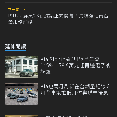
下一篇
→
ISUZU屏東2S新據點正式開幕！持續強化南台
灣服務網絡
延伸閱讀
Kia Stonic前7月銷量年增
145% 79.9萬元起再送電子後
視鏡
Kia連兩月刷新在台銷量紀錄 8
月全車系推低月付與購車優惠