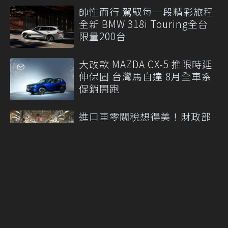
帥性而行 駕馭每一段精彩旅程
全新 BMW 318i Touring全台
限量200台
大改款 MAZDA CX-5 推限時延
伸保固 台灣馬自達 8月全車系
促銷開跑
進口車零關稅想得美！財政部
拒調降進口車關稅：恐損523億
稅 衝擊8萬人員生計
More