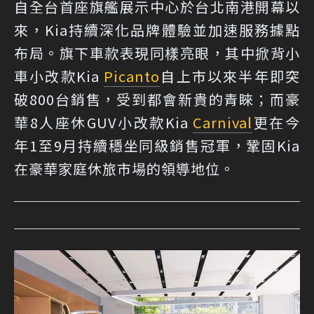
自全台首座旗艦展示中心於台北南港開幕以
來，Kia持續深化品牌體驗並加速服務據點
布局。旗下車款表現同樣亮眼，其中掀背小
車小改款Kia
Picanto
自上市以來半年即突
破800台銷售，受到都會新貴的青睞；而豪
華8人座休GUV小改款Kia
Carnival
更在今
年1至9月持續穩坐同級銷售冠軍，鞏固Kia
在豪華家庭休旅市場的領導地位。