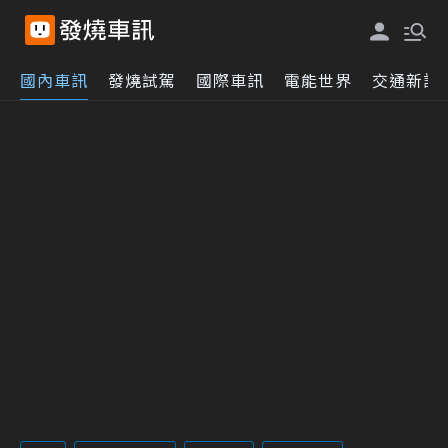
國內車訊
發燒試駕
國際車訊
電能世界
交通新訊