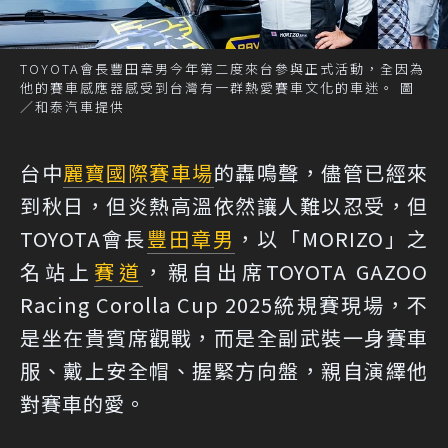
TOYOTA會長豐田章男今年第二度來台參與正式活動，全因為
他的賽車感應器感受到台灣有一群熱愛賽車文化的車迷。 圖
／和泰汽車提供
台中
麗寶國際賽車場
的轟鳴聲，儘管已經來
到秋日，但炎熱高溫依然讓人難以忍受，但
TOYOTA會長
豐田章男
，以「MORIZO」之
名站上
賽道
，親自出席TOYOTA GAZOO
Racing Corolla Cup 2025統規賽現場，不
是坐在貴賓席觀戰，而是全副武裝一身賽車
服、戴上安全帽、握緊方向盤，親自演繹他
對賽車的愛。