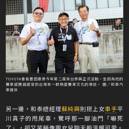
TOYOTA會長豐田章男今年第二度來台參與正式活動，全因為他的
賽車感應器感受到台灣有一群熱愛賽車文化的車迷。 圖／和泰汽
車提供
另一邊，和泰總經理
蘇純興
則搭上女
車手
平
川真子的甩尾車，驚呼那一腳油門「嚇死
了」，卻又笑稱像跟女兒聊天般溫暖可愛。