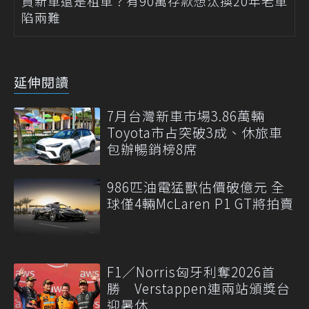
買新車還是租車？有90萬存款想汰換20年老車
陷兩難
延伸閱讀
7月台灣新車市場3.86萬輛
Toyota市占突破3成、休旅車
包辦暢銷榜8席
986匹油電猛獸估價破億元 全
球僅4輛McLaren P1 GT將拍賣
F1／Norris匈牙利奪2026首
勝 Verstappen連兩站頒獎台
迎暑休