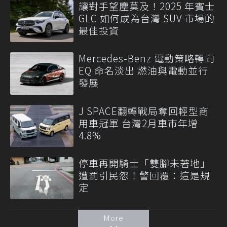
讓對手望塵莫及！2025 年賓士
GLC 如何成為台灣 SUV 市場的
最佳投資
Mercedes-Benz 電動策略轉向
EQ 命名淡出 燃油與電動並行
發展
J SPACE翻轉戰局奪回輕型商
用車冠軍 台灣2月車市年增
4.8%
停車再開騎士「雙腳未著地」
遭罰引民怨！警回覆：這是規
定
More