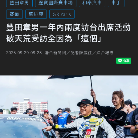
豐田章男
麗寶國際賽車場
和泰汽車
車手
賽道
蘇純興
GR Yaris
豐田章男一年內兩度訪台出席活動
破天荒受訪全因為「這個」
聯合新聞網／記者陳威任／綜合報導
2025-09-29 09:23