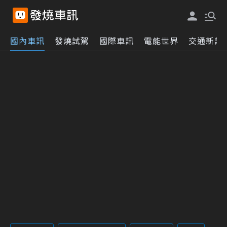
國內車訊
發燒試駕
國際車訊
電能世界
交通新訊