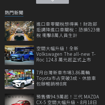
熱門新聞
進口車零關稅想得美！財政部
拒調降進口車關稅：恐損523億
稅 衝擊8萬人員生計
空間大幅升級！全新
Volkswagen The all-new T-
Roc 124.8 萬元起正式上市
7月台灣新車市場3.86萬輛
Toyota市占突破3成、休旅車
包辦暢銷榜8席
預售價94.9萬起！三代 MAZDA
CX-5 空間大幅升級、8月18日