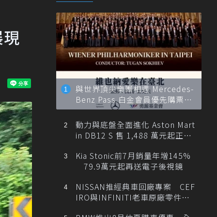
展現
與世界頂尖樂團相遇 Mercedes-
Benz Pass 白金會員優先購票維
也納愛樂
動力與底盤全面進化 Aston Mart
in DB12 S 售 1,488 萬元起正式
登台
Kia Stonic前7月銷量年增145%
79.9萬元起再送電子後視鏡
NISSAN推經典車回廠專案 CEF
IRO與INFINITI老車原廠零件最
低1折