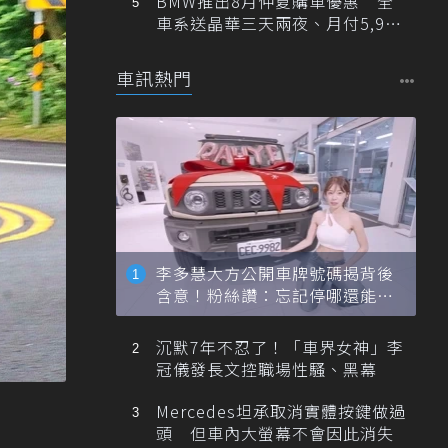
BMW推出8月仲夏購車優惠 全
車系送晶華三天兩夜、月付5,900
元起
車訊熱門
李多慧大方公開車牌號碼揭背後
含意！粉絲讚：忘記停哪還能幫
忙找車
沉默7年不忍了！「車界女神」李
冠儀發長文控職場性騷、黑幕
Mercedes坦承取消實體按鍵做過
頭 但車內大螢幕不會因此消失