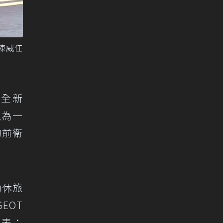
陳威任
用全新
融為一
的前衛
運動休旅
EOT
代表；