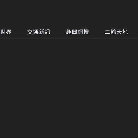
世界
交通新訊
趣聞網搜
二輪天地