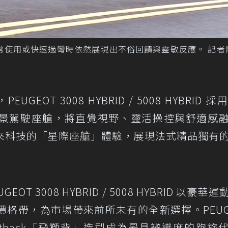
日常使用或快速過彎時依然展現出不俗回饋與靈敏反應。 記者
OT 3008 HYBRID / 5008 HYBRID 採
t® 懸浮式全景駕駛座艙，將直覺視野、靈活操控與舒適感
來科技的「星際座艙」體驗，展現法式精品獨有
 3008 HYBRID / 5008 HYBRID 以豪華
格帶，為市場帶來前所未有的全新選擇。PEUG
的 Fastback「飛獅背」造型成為最具辨識度的跑旅