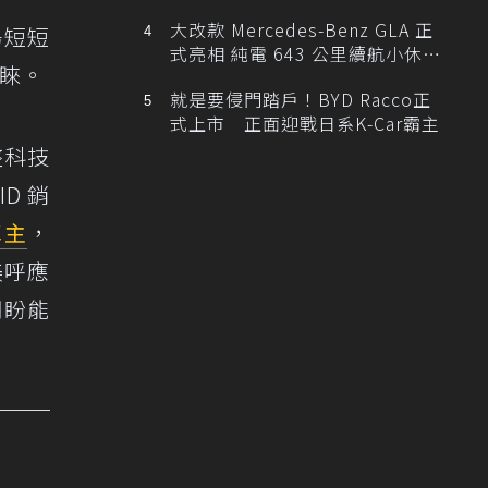
大改款 Mercedes-Benz GLA 正
市場短短
式亮相 純電 643 公里續航小休
睞。
旅！
就是要侵門踏戶！BYD Racco正
式上市 正面迎戰日系K-Car霸主
整科技
ID 銷
車主
，
美呼應
期盼能