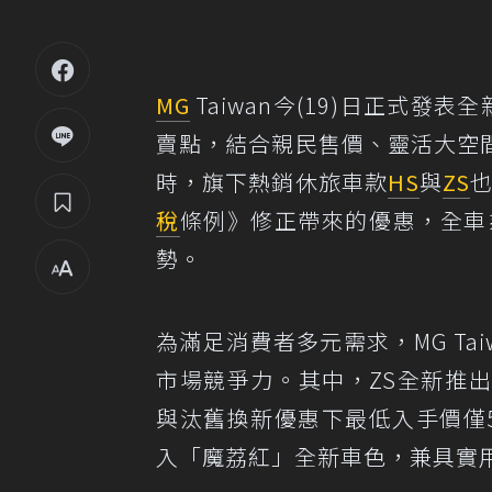
MG
Taiwan今(19)日正式發表
賣點，結合親民售價、靈活大空
時，旗下熱銷休旅車款
HS
與
ZS
也
稅
條例》修正帶來的優惠，全車
勢。
為滿足消費者多元需求，MG Ta
市場競爭力。其中，ZS全新推出的
與汰舊換新優惠下最低入手價僅59
入「魔荔紅」全新車色，兼具實