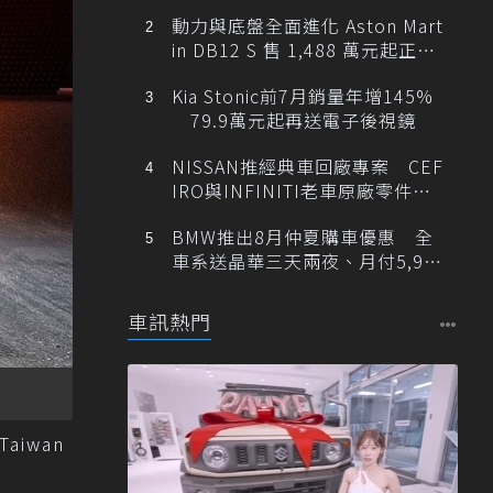
動力與底盤全面進化 Aston Mart
in DB12 S 售 1,488 萬元起正式
登台
Kia Stonic前7月銷量年增145%
79.9萬元起再送電子後視鏡
NISSAN推經典車回廠專案 CEF
IRO與INFINITI老車原廠零件最
低1折
BMW推出8月仲夏購車優惠 全
車系送晶華三天兩夜、月付5,900
元起
車訊熱門
aiwan