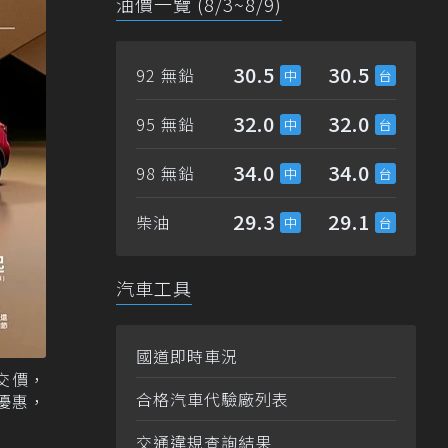
油價一覽 (8/3~8/9)
30.5
30.5
92 無鉛
32.0
32.0
95 無鉛
34.0
34.0
98 無鉛
29.3
29.1
柴油
汽車工具
國道即時車況
成交價，
合格汽車代驗廠列表
優惠，
交通違規查詢結果