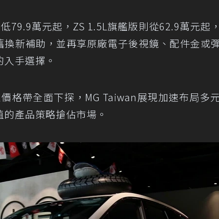
低79.9萬元起，ZS 1.5L旗艦版則從62.9萬元起
舊換新補助，並再享原廠電子後視鏡、配件金或
的入手選擇。
雄價格帶全面下探，MG Taiwan展現加速布局多
值的產品策略搶佔市場。