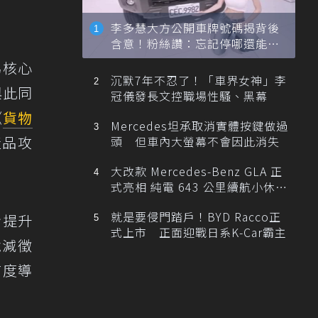
李多慧大方公開車牌號碼揭背後
含意！粉絲讚：忘記停哪還能幫
忙找車
為核心
沉默7年不忍了！「車界女神」李
與此同
冠儀發長文控職場性騷、黑幕
《
貨物
Mercedes坦承取消實體按鍵做過
產品攻
頭 但車內大螢幕不會因此消失
大改款 Mercedes-Benz GLA 正
式亮相 純電 643 公里續航小休
旅！
就是要侵門踏戶！BYD Racco正
步提升
式上市 正面迎戰日系K-Car霸主
稅減徵
首度導