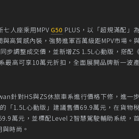
全新七人座乘用MPV
G50
PLUS，以「超規滿配」
間與高質感內裝，強勢進軍百萬級距MPV市場。
同步調整成交價，並新增ZS 1.5L心動版，搭配
系最高可享10萬元折扣，全面展開品牌新一波
iwan針對HS與ZS休旅車系進行價格下修，進一
「1.5L心動版」建議售價69.9萬元，在貨物
.9萬元，並標配Level 2智慧駕駛輔助系統，
用與時尚。