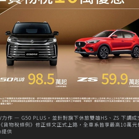
V力作 — G50 PLUS，並針對旗下休旅雙雄HS、ZS 下調
響應《貨物稅條例》修正條文正式上路，全車系皆享最高10萬元
n提供