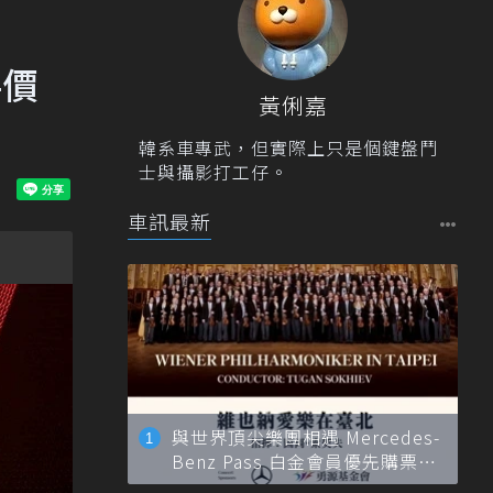
手價
黃俐嘉
韓系車專武，但實際上只是個鍵盤鬥
士與攝影打工仔。
車訊最新
與世界頂尖樂團相遇 Mercedes-
Benz Pass 白金會員優先購票維
也納愛樂