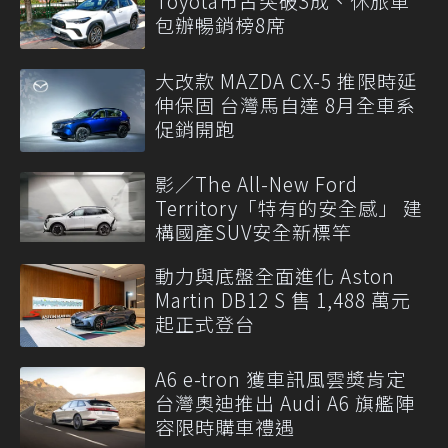
Toyota市占突破3成、休旅車
包辦暢銷榜8席
大改款 MAZDA CX-5 推限時延
伸保固 台灣馬自達 8月全車系
促銷開跑
影／The All-New Ford
Territory「特有的安全感」 建
構國產SUV安全新標竿
動力與底盤全面進化 Aston
Martin DB12 S 售 1,488 萬元
起正式登台
A6 e-tron 獲車訊風雲獎肯定
台灣奧迪推出 Audi A6 旗艦陣
容限時購車禮遇