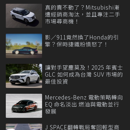
真的賣不動了？Mitsubishi漸
遭經銷商淘汰，並且專注二手
市場尋商機！
影／911竟然換了Honda的引
擎？保時捷鐵粉憤怒了！
讓對手望塵莫及！2025 年賓士
GLC 如何成為台灣 SUV 市場的
最佳投資
Mercedes-Benz 電動策略轉向
EQ 命名淡出 燃油與電動並行
發展
J SPACE翻轉戰局奪回輕型商