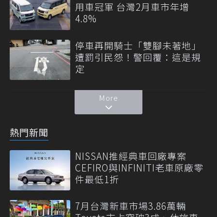
用車冠軍 台灣2月車市年增
4.8%
停車再開騎士「雙腳未著地」
遭罰引民怨！警回覆：這是規
定
More
熱門新聞
NISSAN推經典車回廠專案
CEFIRO與INFINITI老車原廠零
件最低1折
7月台灣新車市場3.86萬輛