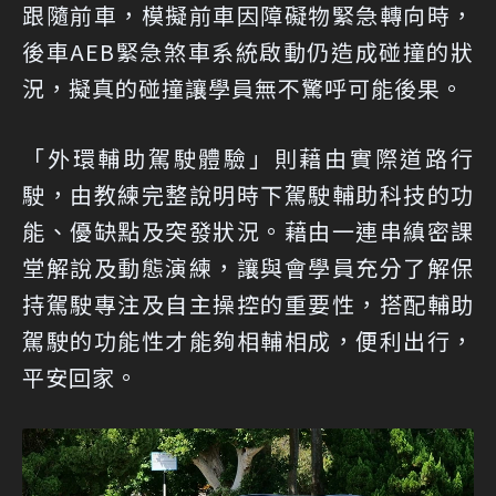
跟隨前車，模擬前車因障礙物緊急轉向時，
後車AEB緊急煞車系統啟動仍造成碰撞的狀
況，擬真的碰撞讓學員無不驚呼可能後果。
「外環輔助駕駛體驗」則藉由實際道路行
駛，由教練完整說明時下駕駛輔助科技的功
能、優缺點及突發狀況。藉由一連串縝密課
堂解說及動態演練，讓與會學員充分了解保
持駕駛專注及自主操控的重要性，搭配輔助
駕駛的功能性才能夠相輔相成，便利出行，
平安回家。