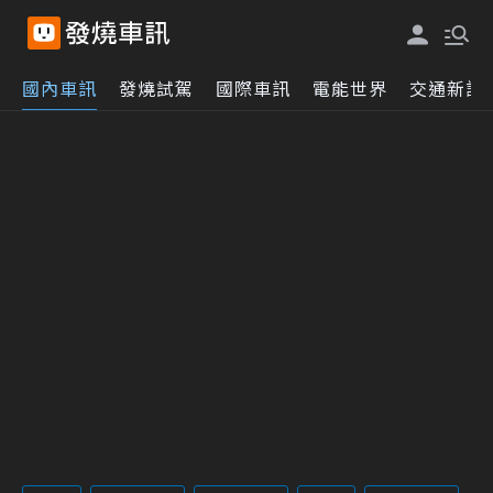
國內車訊
發燒試駕
國際車訊
電能世界
交通新訊