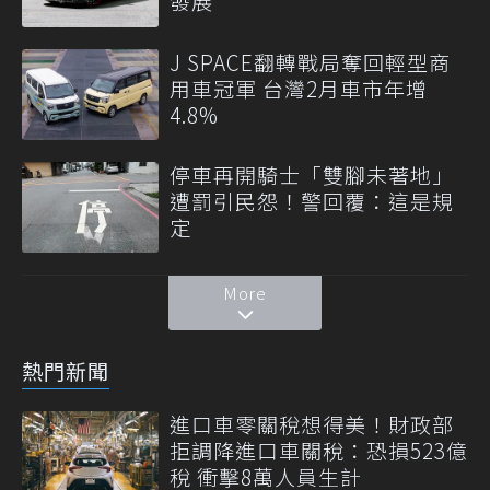
發展
J SPACE翻轉戰局奪回輕型商
用車冠軍 台灣2月車市年增
4.8%
停車再開騎士「雙腳未著地」
遭罰引民怨！警回覆：這是規
定
More
熱門新聞
進口車零關稅想得美！財政部
拒調降進口車關稅：恐損523億
稅 衝擊8萬人員生計