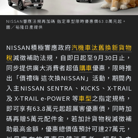
NISSAN響應法規再加碼 指定車型限時優惠價63.8萬元起。
圖／裕隆日產提供
NISSAN積極響應政府
汽機車汰舊換新
貨物
稅
減徵補助法規，自即日起至9月30日止，
同步提供廣大消費者超值
購車
優惠，限時推
出「價禮嗨 這次換NISSAN」活動，期間內
入主NISSAN SENTRA、KICKS、X-TRAIL
及 X-TRAIL e-POWER 等
車型
之指定規格，
即可享有63.8萬元起超厲害優惠價，同時加
碼再贈5萬元配件金，若加計貨物稅減徵補
助最高金額，優惠總價值預計可達27萬元，