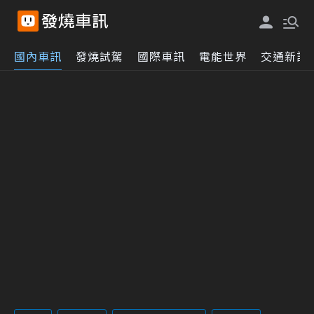
國內車訊
發燒試駕
國際車訊
電能世界
交通新訊