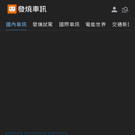
國內車訊
發燒試駕
國際車訊
電能世界
交通新訊