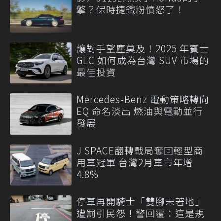
擎？保時捷鐵粉憤怒了！
讓對手望塵莫及！2025 年賓士
GLC 如何成為台灣 SUV 市場的
最佳投資
Mercedes-Benz 電動策略轉向
EQ 命名淡出 燃油與電動並行
發展
J SPACE翻轉戰局奪回輕型商
用車冠軍 台灣2月車市年增
4.8%
停車再開騎士「雙腳未著地」
遭罰引民怨！警回覆：這是規