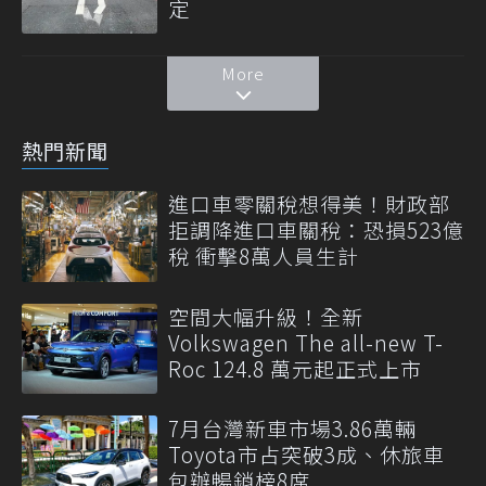
定
More
熱門新聞
進口車零關稅想得美！財政部
拒調降進口車關稅：恐損523億
稅 衝擊8萬人員生計
空間大幅升級！全新
Volkswagen The all-new T-
Roc 124.8 萬元起正式上市
7月台灣新車市場3.86萬輛
Toyota市占突破3成、休旅車
包辦暢銷榜8席