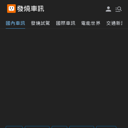
國內車訊
發燒試駕
國際車訊
電能世界
交通新訊