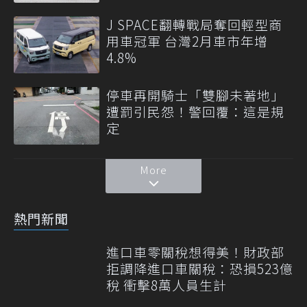
J SPACE翻轉戰局奪回輕型商
用車冠軍 台灣2月車市年增
4.8%
停車再開騎士「雙腳未著地」
遭罰引民怨！警回覆：這是規
定
More
熱門新聞
進口車零關稅想得美！財政部
拒調降進口車關稅：恐損523億
稅 衝擊8萬人員生計