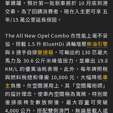
單踴躍，預計第一批新車將於 10 月底到港
交車。為了回饋消費者，現在入主更可享 五
年/15 萬公里延長保固。
The All New Opel Combo 在性能上毫不妥
協，搭載 1.5 升 BlueHDi 渦輪增壓
柴油引擎
與 8 速手自排
變速箱
，可輸出約 130 匹最大
馬力及 30.6 公斤米峰值扭力，並繳出 19.8
KM/L 的優異油耗表現。此外，每年牌照稅
與燃料稅總和僅需 10,000 元，大幅降低
車
主
負擔。在空間運用上，其「空間魔術師」
的設計理念，使車內空間極為寬敞，特別是
後排座椅全數放倒後，最大容量可突破
4,000 公升，搭配雙側滑門，無論是載人或