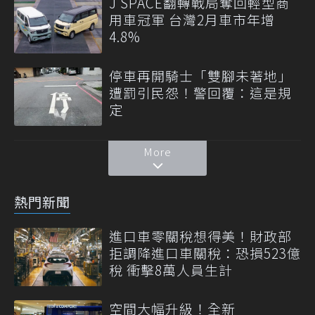
J SPACE翻轉戰局奪回輕型商
用車冠軍 台灣2月車市年增
4.8%
停車再開騎士「雙腳未著地」
遭罰引民怨！警回覆：這是規
定
More
熱門新聞
進口車零關稅想得美！財政部
拒調降進口車關稅：恐損523億
稅 衝擊8萬人員生計
空間大幅升級！全新