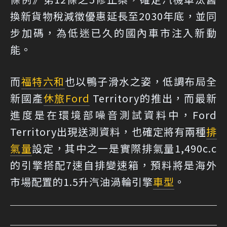
換新貨物稅減徵優惠延長至2030年底，並同
步加碼，為低迷已久的國內車市注入新動
能。
而
福特六和
也以鴨子滑水之姿，低調布局全
新國產
休旅
Ford
Territory的推出，而最新
進度是在環境部噪音測試資料中，Ford
Territory出現送測資料，也確定將有兩種
排
氣量
設定，其中之一是實際排氣量1,490c.c
的引擎搭配7速自排變速箱，預料將是海外
市場配置的1.5升汽油渦輪引擎
車型
。