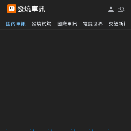
國內車訊
發燒試駕
國際車訊
電能世界
交通新訊