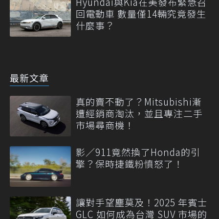
Hyundai與Kia在美發布緊急召
回電動車 數量僅14輛究竟發生
什麼事？
最新文章
真的賣不動了？Mitsubishi漸
遭經銷商淘汰，並且專注二手
市場尋商機！
影／911竟然換了Honda的引
擎？保時捷鐵粉憤怒了！
讓對手望塵莫及！2025 年賓士
GLC 如何成為台灣 SUV 市場的