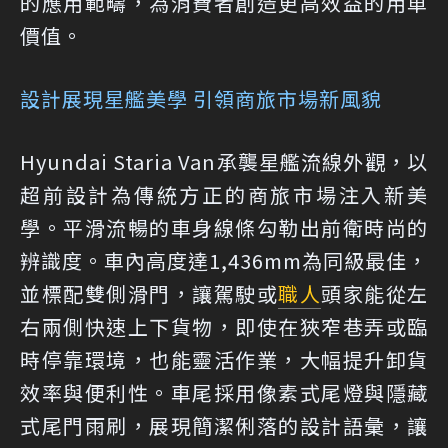
的應用範疇，為消費者創造更高效益的用車
價值。
設計展現星艦美學 引領商旅市場新風貌
Hyundai Staria Van承襲星艦流線外觀，以
超前設計為傳統方正的商旅市場注入新美
學。平滑流暢的車身線條勾勒出前衛時尚的
辨識度。車內高度達1,436mm為同級最佳，
並標配雙側滑門，讓駕駛或
職人
頭家能從左
右兩側快速上下貨物，即使在狹窄巷弄或臨
時停靠環境，也能靈活作業，大幅提升卸貨
效率與便利性。車尾採用像素式尾燈與隱藏
式尾門雨刷，展現簡潔俐落的設計語彙，讓