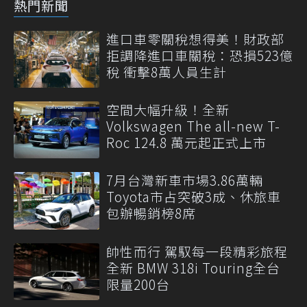
熱門新聞
進口車零關稅想得美！財政部
拒調降進口車關稅：恐損523億
稅 衝擊8萬人員生計
空間大幅升級！全新
Volkswagen The all-new T-
Roc 124.8 萬元起正式上市
7月台灣新車市場3.86萬輛
Toyota市占突破3成、休旅車
包辦暢銷榜8席
帥性而行 駕馭每一段精彩旅程
全新 BMW 318i Touring全台
限量200台