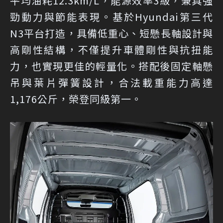
平均油耗12.3km/L，能源效率3級，兼具強
勁動力與節能表現。基於Hyundai第三代
N3平台打造，具備低重心、短懸長軸設計與
高剛性結構，不僅提升車體剛性與抗扭能
力，也實現更佳的輕量化。搭配後固定軸懸
吊與葉片彈簧設計，合法載重能力高達
1,176公斤，榮登同級第一。