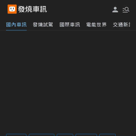
國內車訊
發燒試駕
國際車訊
電能世界
交通新訊