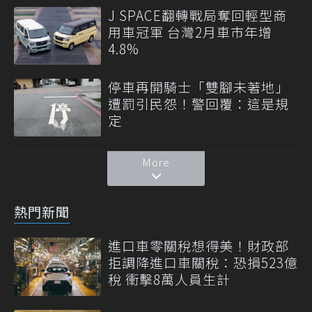
J SPACE翻轉戰局奪回輕型商
用車冠軍 台灣2月車市年增
4.8%
停車再開騎士「雙腳未著地」
遭罰引民怨！警回覆：這是規
定
More
熱門新聞
進口車零關稅想得美！財政部
拒調降進口車關稅：恐損523億
稅 衝擊8萬人員生計