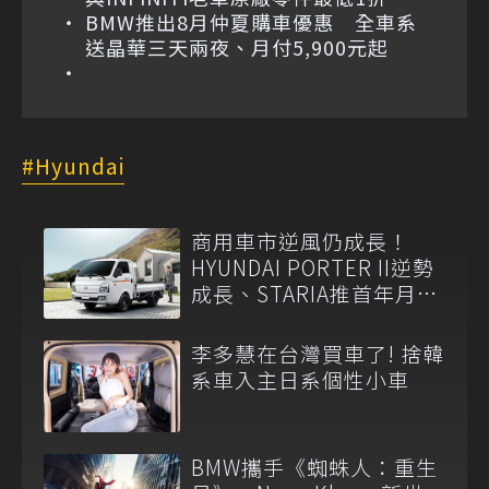
BMW推出8月仲夏購車優惠 全車系
送晶華三天兩夜、月付5,900元起
Hyundai
商用車市逆風仍成長！
HYUNDAI PORTER II逆勢
成長、STARIA推首年月付
6,999元
李多慧在台灣買車了! 捨韓
系車入主日系個性小車
BMW攜手《蜘蛛人：重生