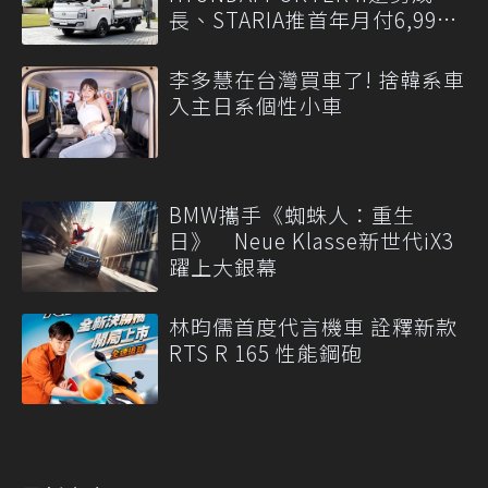
長、STARIA推首年月付6,999
元
李多慧在台灣買車了! 捨韓系車
入主日系個性小車
BMW攜手《蜘蛛人：重生
日》 Neue Klasse新世代iX3
躍上大銀幕
林昀儒首度代言機車 詮釋新款
RTS R 165 性能鋼砲