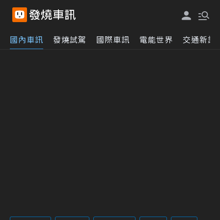
國內車訊
發燒試駕
國際車訊
電能世界
交通新訊