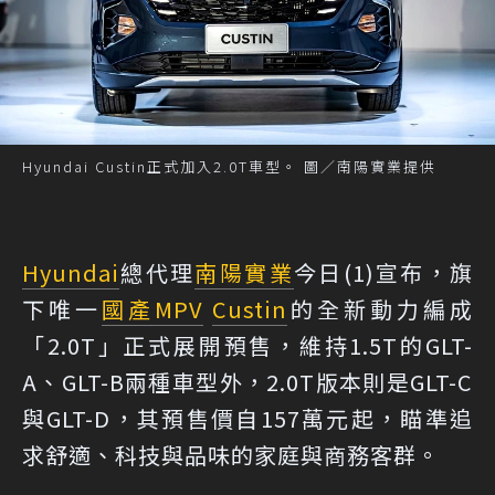
Hyundai Custin正式加入2.0T車型。 圖／南陽實業提供
Hyundai
總代理
南陽實業
今日(1)宣布，旗
下唯一
國產
MPV
Custin
的全新動力編成
「2.0T」正式展開預售，維持1.5T的GLT-
A、GLT-B兩種車型外，2.0T版本則是GLT-C
與GLT-D，其預售價自157萬元起，瞄準追
求舒適、科技與品味的家庭與商務客群。