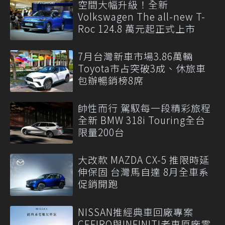
空間大幅升級！全新
Volkswagen The all-new T-
Roc 124.8 萬元起正式上市
7月台灣新車市場3.86萬輛
Toyota市占突破3成、休旅車
包辦暢銷榜8席
帥性而行 駕馭每一段精彩旅程
全新 BMW 318i Touring全台
限量200台
大改款 MAZDA CX-5 推限時延
伸保固 台灣馬自達 8月全車系
促銷開跑
NISSAN推經典車回廠專案
CEFIRO與INFINITI老車原廠零