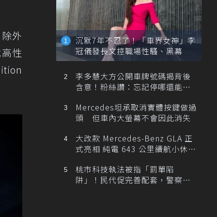
。除外
沉默7年不忍了！「車界女神」李
冠儀發長文控職場性騷、黑幕
載高性
tion
李多慧大方公開車牌號碼揭背後
含意！粉絲讚：忘記停哪還能幫
忙找車
Mercedes坦承取消實體按鍵做過
頭 但車內大螢幕不會因此消失
大改款 Mercedes-Benz GLA 正
式亮相 純電 643 公里續航小休
旅！
桃市科技執法被指「罰單陷
阱」！民代促完善配套，警察局
提數據回應