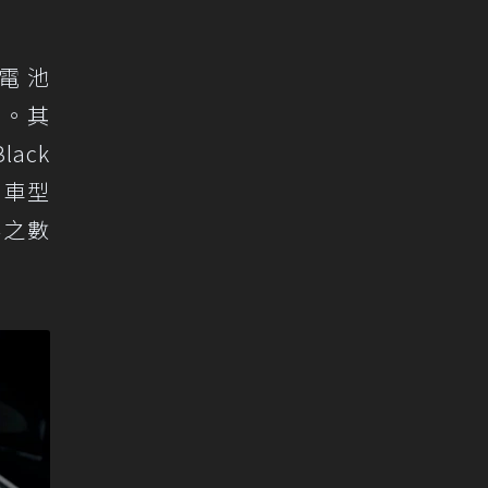
級電池
配備。其
ack
n 車型
得之數