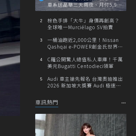
車系送晶華三天兩夜、月付5,900
元起
棕色手排「大牛」身價再創高？
全球唯一Murciélago SV拍賣
一桶油跑近2,000公里！Nissan
Qashqai e-POWER創金氏世界紀
錄
C羅公開驚人總值私人車庫！千萬
美元Bugatti Centodieci領軍
Audi 車主搶先報名 台灣奧迪推出
2026 新加坡大獎賽 Audi 極速之
旅
車訊熱門