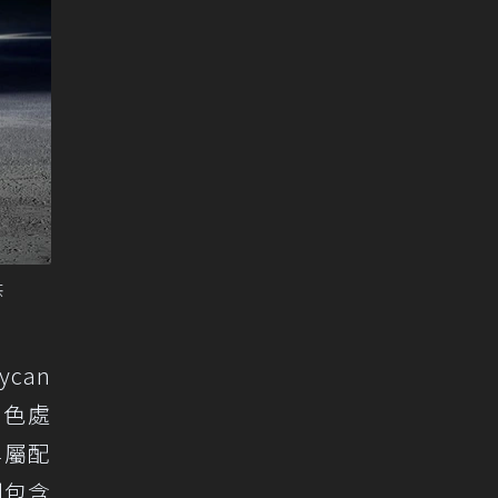
供
can
黑色處
專屬配
則包含