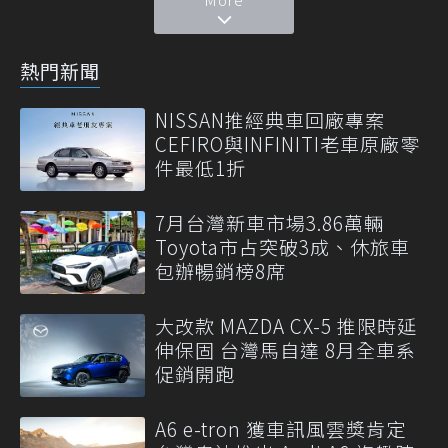
熱門新聞
NISSAN推經典車回廠專案
CEFIRO與INFINITI老車原廠零
件最低1折
7月台灣新車市場3.86萬輛
Toyota市占突破3成、休旅車
包辦暢銷榜8席
大改款 MAZDA CX-5 推限時延
伸保固 台灣馬自達 8月全車系
促銷開跑
A6 e-tron 獲車訊風雲獎肯定