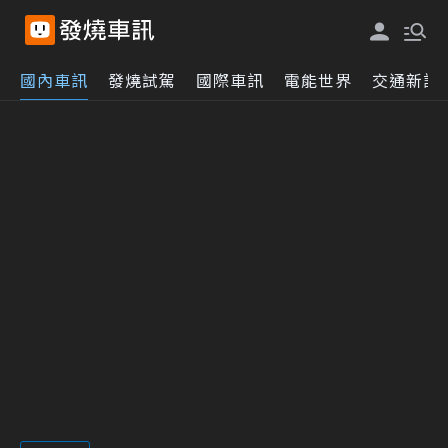
國內車訊
發燒試駕
國際車訊
電能世界
交通新訊