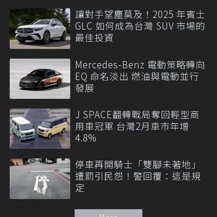
讓對手望塵莫及！2025 年賓士
GLC 如何成為台灣 SUV 市場的
最佳投資
Mercedes-Benz 電動策略轉向
EQ 命名淡出 燃油與電動並行
發展
J SPACE翻轉戰局奪回輕型商
用車冠軍 台灣2月車市年增
4.8%
停車再開騎士「雙腳未著地」
遭罰引民怨！警回覆：這是規
定
More