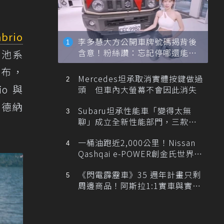
brio
李多慧大方公開車牌號碼揭背後
含意！粉絲讚：忘記停哪還能幫
電池系
忙找車
宣布，
Mercedes坦承取消實體按鍵做過
io 與
頭 但車內大螢幕不會因此消失
摩德納
Subaru坦承性能車「變得太無
聊」成立全新性能部門，三款手
排跑車開發中！
一桶油跑近2,000公里！Nissan
Qashqai e-POWER創金氏世界紀
錄
《閃電霹靂車》35 週年計畫只剩
周邊商品！阿斯拉1:1實車與實體
展覽雙雙喊卡