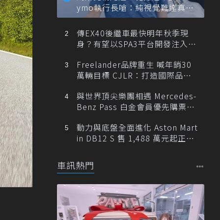
ymo執行長嗆：純視覺難達真正
自動駕駛
傳EX40後繼車最快明年秋季現
身？有望以SPA3平台開發注入80
0V動力
Freelander品牌重生 喊年銷30
萬輛目標 CJLR：打造國際品牌
半數銷量來自全球！
與世界頂尖樂團相遇 Mercedes-
Benz Pass 白金會員優先購票維
也納愛樂
動力與底盤全面進化 Aston Mart
in DB12 S 售 1,488 萬元起正式
登台
車訊熱門