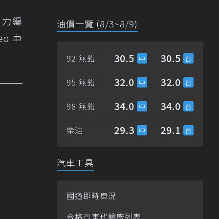
整動力編
油價一覽 (8/3~8/9)
eo 車
30.5
30.5
92 無鉛
32.0
32.0
95 無鉛
34.0
34.0
98 無鉛
29.3
29.1
柴油
汽車工具
國道即時車況
合格汽車代驗廠列表