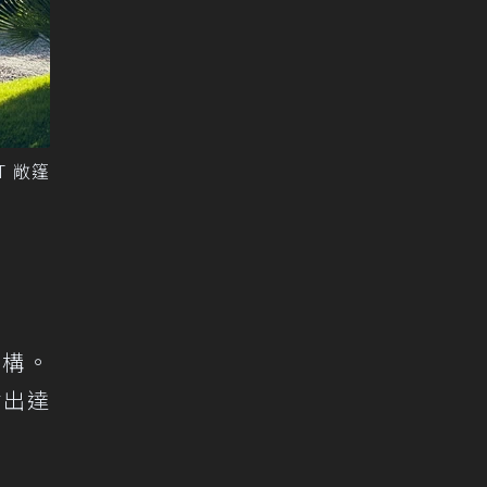
T 敞篷
結構。
輸出達