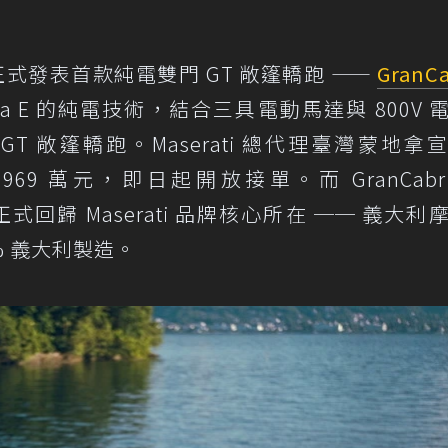
正式發表首款純電雙門 GT 敞篷轎跑 ——
GranCa
mula E 的純電技術，結合三具電動馬達與 800V 
 敞篷轎跑。Maserati 總代理臺灣蒙地拿
議售價 969 萬元，即日起開放接單。而 GranCabr
式回歸 Maserati 品牌核心所在 ── 義大利
 % 義大利製造。