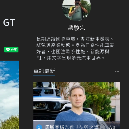
 GT
趙駿宏
長期追蹤國際車壇，專注新車發表、
試駕與產業動態。身為日系性能車愛
好者，也關注歐系性能、新能源與
F1，用文字呈現多元汽車世界。
車訊最新
馬斯克稱光達「徒勞之舉」！Wa