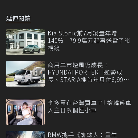
延伸閱讀
Kia Stonic前7月銷量年增
145% 79.9萬元起再送電子後
視鏡
商用車市逆風仍成長！
HYUNDAI PORTER II逆勢成
長、STARIA推首年月付6,999
元
李多慧在台灣買車了! 捨韓系車
入主日系個性小車
BMW攜手《蜘蛛人：重生