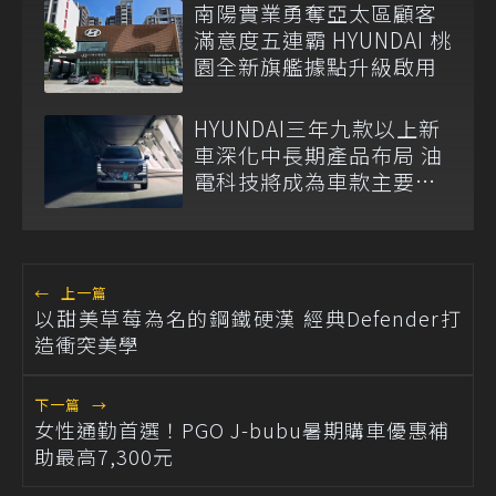
南陽實業勇奪亞太區顧客
滿意度五連霸 HYUNDAI 桃
園全新旗艦據點升級啟用
HYUNDAI三年九款以上新
車深化中長期產品布局 油
電科技將成為車款主要戰
力
←
上一篇
以甜美草莓為名的鋼鐵硬漢 經典Defender打
造衝突美學
下一篇
→
女性通勤首選！PGO J-bubu暑期購車優惠補
助最高7,300元