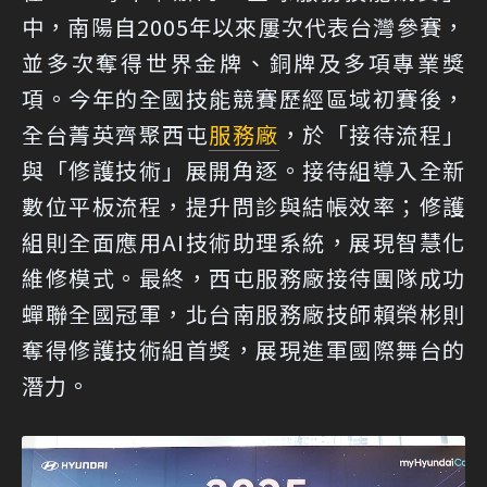
中，南陽自2005年以來屢次代表台灣參賽，
並多次奪得世界金牌、銅牌及多項專業獎
項。今年的全國技能競賽歷經區域初賽後，
全台菁英齊聚西屯
服務廠
，於「接待流程」
與「修護技術」展開角逐。接待組導入全新
數位平板流程，提升問診與結帳效率；修護
組則全面應用AI技術助理系統，展現智慧化
維修模式。最終，西屯服務廠接待團隊成功
蟬聯全國冠軍，北台南服務廠技師賴榮彬則
奪得修護技術組首獎，展現進軍國際舞台的
潛力。