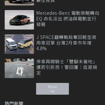
Mercedes-Benz 電動策略轉向
EQ 命名淡出 燃油與電動並行
發展
J SPACE翻轉戰局奪回輕型商
用車冠軍 台灣2月車市年增
4.8%
停車再開騎士「雙腳未著地」
遭罰引民怨！警回覆：這是規
定
More
熱門新聞