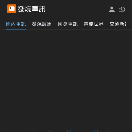
國內車訊
發燒試駕
國際車訊
電能世界
交通新訊