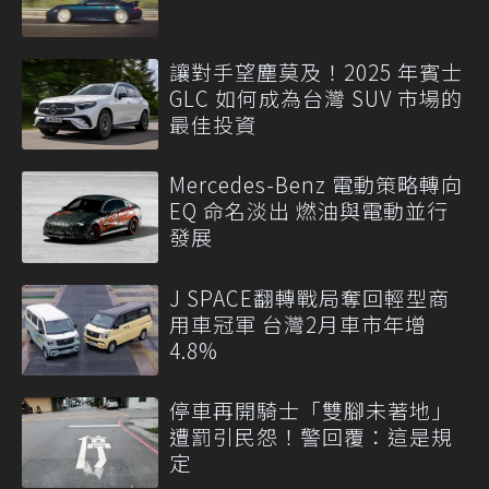
讓對手望塵莫及！2025 年賓士
GLC 如何成為台灣 SUV 市場的
最佳投資
Mercedes-Benz 電動策略轉向
EQ 命名淡出 燃油與電動並行
發展
J SPACE翻轉戰局奪回輕型商
用車冠軍 台灣2月車市年增
4.8%
停車再開騎士「雙腳未著地」
遭罰引民怨！警回覆：這是規
定