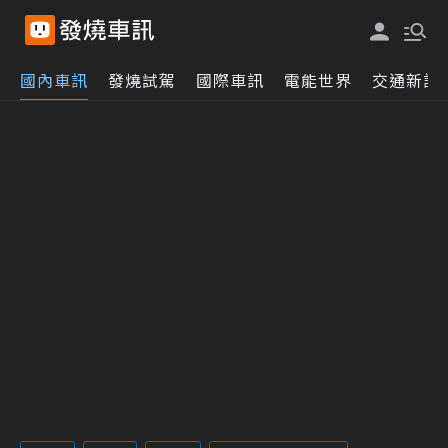
國內車訊
發燒試駕
國際車訊
電能世界
交通新訊