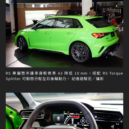
RS 專屬懸吊讓車身較標準 A3 降低 10 mm，搭配 RS Torque
Splitter 可動態分配左右後輪動力。 記者趙駿宏／攝影