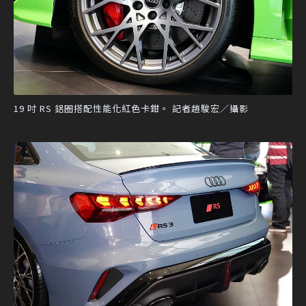
19 吋 RS 鋁圈搭配性能化紅色卡鉗。 記者趙駿宏／攝影