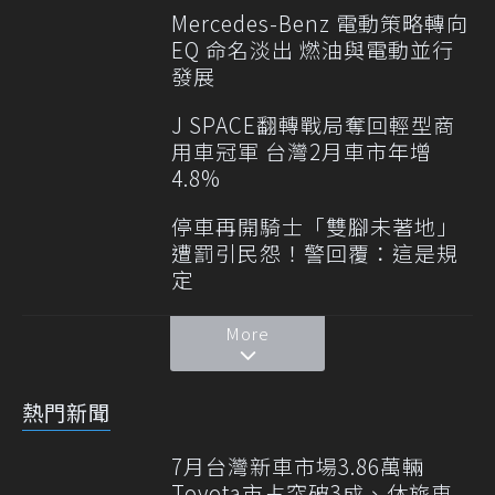
Mercedes-Benz 電動策略轉向
EQ 命名淡出 燃油與電動並行
發展
J SPACE翻轉戰局奪回輕型商
用車冠軍 台灣2月車市年增
4.8%
停車再開騎士「雙腳未著地」
遭罰引民怨！警回覆：這是規
定
More
熱門新聞
7月台灣新車市場3.86萬輛
Toyota市占突破3成、休旅車