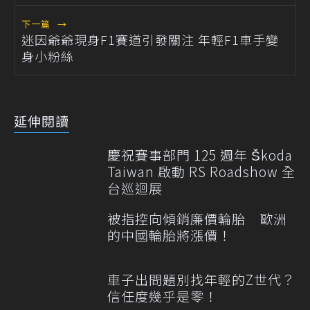
下一篇
→
迷因爺爺現身F1賽道引發關注 年輕F1車手變
身小粉絲
延伸閱讀
慶祝賽事部門 125 週年 Škoda
Taiwan 啟動 RS Roadshow 全
台巡迴展
被指控向傾銷廉價輪胎 歐洲
的中國輪胎將漲價！
車子出問題別找年輕的Z世代？
信任度幾乎是零！