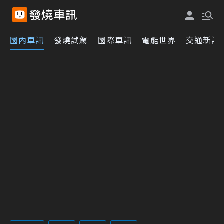
國內車訊
發燒試駕
國際車訊
電能世界
交通新訊