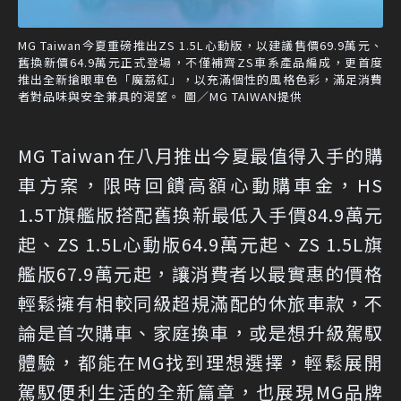
MG Taiwan今夏重磅推出ZS 1.5L心動版，以建議售價69.9萬元、
舊換新價64.9萬元正式登場，不僅補齊ZS車系產品編成，更首度
推出全新搶眼車色「魔荔紅」，以充滿個性的風格色彩，滿足消費
者對品味與安全兼具的渴望。 圖／MG TAIWAN提供
MG Taiwan在八月推出今夏最值得入手的購
車方案，限時回饋高額心動購車金，HS
1.5T旗艦版搭配舊換新最低入手價84.9萬元
起、ZS 1.5L心動版64.9萬元起、ZS 1.5L旗
艦版67.9萬元起，讓消費者以最實惠的價格
輕鬆擁有相較同級超規滿配的休旅車款，不
論是首次購車、家庭換車，或是想升級駕馭
體驗，都能在MG找到理想選擇，輕鬆展開
駕馭便利生活的全新篇章，也展現MG品牌