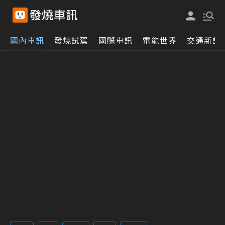
國內車訊
發燒試駕
國際車訊
電能世界
交通新訊