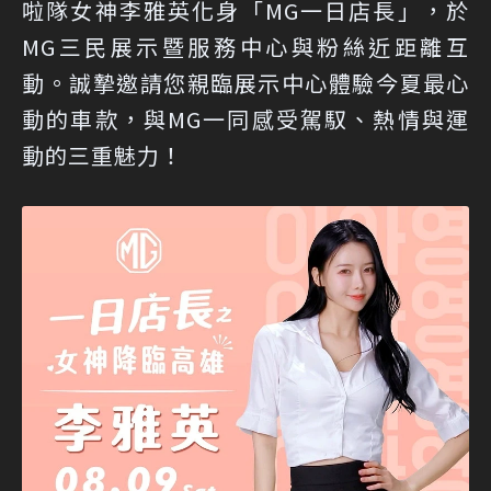
啦隊女神李雅英化身「MG一日店長」，於
MG三民展示暨服務中心與粉絲近距離互
動。誠摯邀請您親臨展示中心體驗今夏最心
動的車款，與MG一同感受駕馭、熱情與運
動的三重魅力！