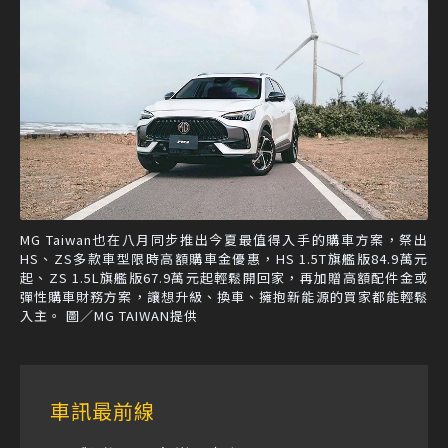
MG Taiwan也在八月同步推出今夏最值得入手的購車方案，祭出
HS、ZS多款車型限時高額購車金優惠，HS 1.5T旗艦版84.9萬元
起、ZS 1.5L旗艦版67.9萬元起輕鬆開回家，再加贈高額配件金或
彈性購車財務方案，讓想升級、換車、擁抱新能源的買家都能輕鬆
入主。 圖／MG TAIWAN提供
車訊最前線