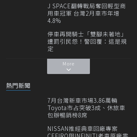
J SPACE翻轉戰局奪回輕型商
用車冠軍 台灣2月車市年增
4.8%
停車再開騎士「雙腳未著地」
遭罰引民怨！警回覆：這是規
定
More
熱門新聞
7月台灣新車市場3.86萬輛
Toyota市占突破3成、休旅車
包辦暢銷榜8席
NISSAN推經典車回廠專案
CEFIRO與INFINITI老車原廠零