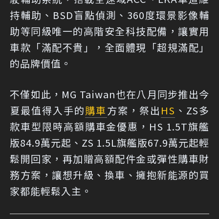
持輔助、BSD盲點偵測、360度環景影像輔
助等同級唯一的高階安全科技配備，讓實用
車款「滿配不貴」，全面體現「超規滿配」
的品牌價值。
不僅如此，MG Taiwan也在八月同步推出今
夏最值得入手的
購車
方案，祭出
HS
、ZS多
款車型限時高額購車金優惠，HS 1.5T旗艦
版84.9萬元起、ZS 1.5L旗艦版67.9萬元起輕
鬆開回家，再加贈高額配件金或彈性購車財
務方案，讓想升級、換車、擁抱新能源的買
家都能輕鬆入主。