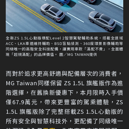
全新ZS 1.5L心動版標配Level 2智慧駕駛輔助系統，搭載全速域
ACC、LKA車道維持輔助、BSD盲點偵測、360度環景影像輔助等
同級唯一的高階安全科技配備，讓實用車款「滿配不貴」，全面體
現「超規滿配」的品牌價值。 圖／MG TAIWAN提供
而對於追求更高舒適與配備層次的消費者，
MG Taiwan同樣保留 ZS 1.5L 旗艦版作為進
階選擇，在舊換新優惠下，本月限時入手價
僅67.9萬元，帶來更豐富的駕乘體驗，ZS
1.5L 旗艦版除了完整搭載ZS 1.5L心動版的
所有安全與智慧科技外，更配備了同級唯一