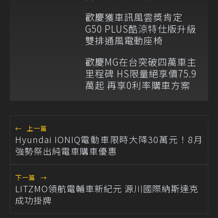
歡慶獲車訊風雲獎肯定
G50 PLUS酷涼特仕版升級
雙排通風電動座椅
歡慶MG在台突破四萬車主
里程碑 HS限量絕享價75.9
萬起 再享0利率購車方案
←
上一篇
Hyundai IONIQ電動車限時大降30萬元！8月
強勢祭出純電車購車優惠
下一篇
→
LITZMO領航電輔車新紀元 源川國際納斯達克
成功掛牌