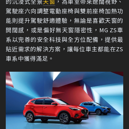
的沉浸式全景
天窗
，為車室帶來遼闊視野、
駕駛座六向調整電動座椅與雙前座椅加熱功
能則提升駕駛舒適體驗，無論是喜歡天窗的
開闊感，或是偏好無天窗隱密性，MG ZS車
系以完善的安全科技與全方位配備，提供最
貼近需求的解決方案，讓每位車主都能在ZS
車系中獲得滿足。