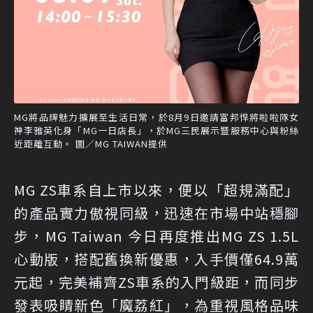
MG將品牌魅力擴展至生活日常，於8月9日邀請富邦悍將啦啦隊女
神李雅英化身「MG一日店長」，於MG三民展示暨服務中心與粉絲
近距離互動。 圖／MG TAIWAN提供
MG ZS車系自上市以來，便以「超規滿配」
的產品實力傲視同級，迅速在市場中站穩腳
步，MG Taiwan 今日再度推出MG ZS 1.5L
心動版，搭配舊換新優惠，入手價僅64.9萬
元起，完美補齊ZS車系的入門級距，而同步
發表吸睛新色「魔荔紅」，為重視風格品味