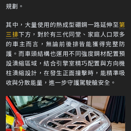
規劃。
其中，大量使用的熱成型硼鋼一路延伸至
第
三排
下方，對於有三代同堂、家庭人口眾多
的車主而言，無論前後排皆能獲得完整防
護。而車頭結構也運用不同強度鋼材配置預
設潰縮區域，結合引擎室精巧配置與方向機
柱潰縮設計，在發生正面撞擊時，能精準吸
收與分散能量，進一步守護駕駛艙安全。