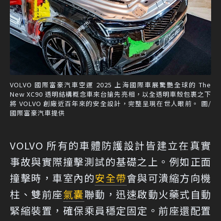
VOLVO 國際富豪汽車空運 2025 上海國際車展驚艷全球的 The
New XC90 透明結構概念車來台搶先亮相，以全透明車殼包裹之下
將 VOLVO 創廠近百年來的安全設計，完整呈現在世人眼前。 圖/
國際富豪汽車提供
VOLVO 所有的車體防護設計皆建立在真實
事故與實際撞擊測試的基礎之上。例如正面
撞擊時，車室內的
安全帶
會與可潰縮方向機
柱、雙前座
氣囊
聯動，迅速啟動火藥式自動
緊縮裝置，確保乘員穩定固定。前座還配置