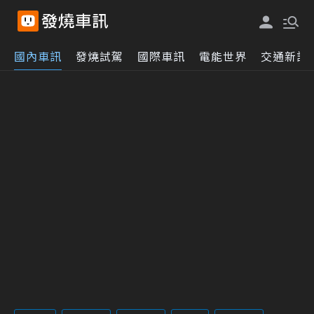
國內車訊
發燒試駕
國際車訊
電能世界
交通新訊