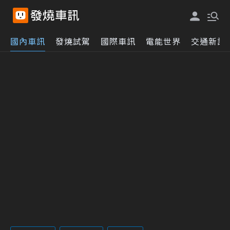
國內車訊
發燒試駕
國際車訊
電能世界
交通新訊