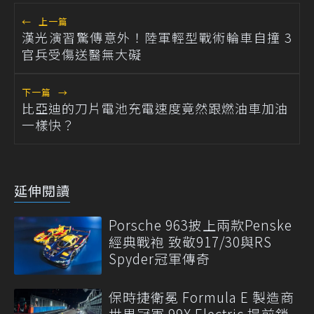
←
上一篇
漢光演習驚傳意外！陸軍輕型戰術輪車自撞 3
官兵受傷送醫無大礙
下一篇
→
比亞迪的刀片電池充電速度竟然跟燃油車加油
一樣快？
延伸閱讀
Porsche 963披上兩款Penske
經典戰袍 致敬917/30與RS
Spyder冠軍傳奇
保時捷衛冕 Formula E 製造商
世界冠軍 99X Electric 提前鎖