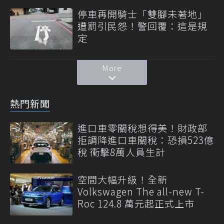
停車再開騎士「雙腳未著地」
遭罰引民怨！警回覆：這是規
定
More
熱門新聞
進口車零關稅想得美！財政部
拒調降進口車關稅：恐損523億
稅 衝擊8萬人員生計
空間大幅升級！全新
Volkswagen The all-new T-
Roc 124.8 萬元起正式上市