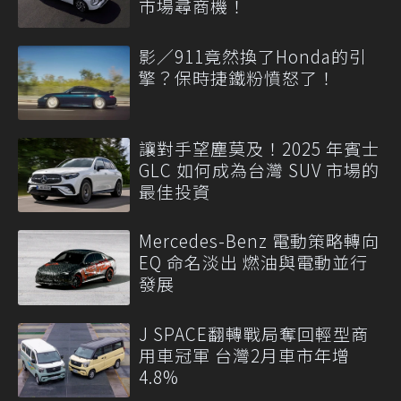
市場尋商機！
影／911竟然換了Honda的引
擎？保時捷鐵粉憤怒了！
讓對手望塵莫及！2025 年賓士
GLC 如何成為台灣 SUV 市場的
最佳投資
Mercedes-Benz 電動策略轉向
EQ 命名淡出 燃油與電動並行
發展
J SPACE翻轉戰局奪回輕型商
用車冠軍 台灣2月車市年增
4.8%