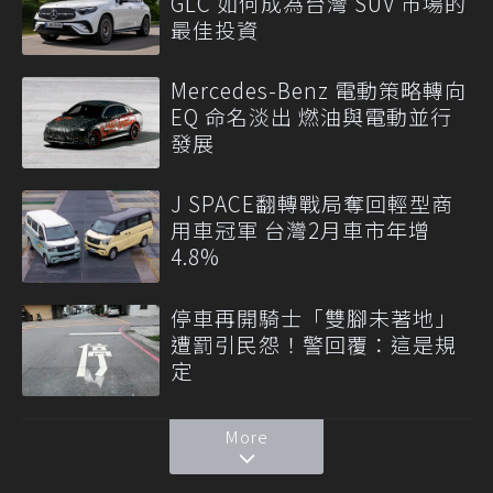
GLC 如何成為台灣 SUV 市場的
最佳投資
Mercedes-Benz 電動策略轉向
EQ 命名淡出 燃油與電動並行
發展
J SPACE翻轉戰局奪回輕型商
用車冠軍 台灣2月車市年增
4.8%
停車再開騎士「雙腳未著地」
遭罰引民怨！警回覆：這是規
定
More