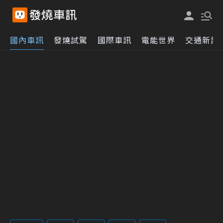
國內車訊
發燒試駕
國際車訊
電能世界
交通新訊