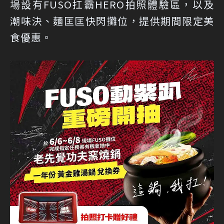
場設有FUSO扛霸HERO拍照體驗區，以及
潮味決、麵匡匡快閃攤位，提供期間限定美
食優惠。