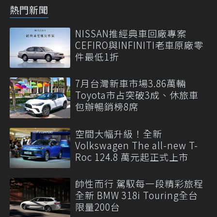
熱門新聞
NISSAN推經典車回廠專案
CEFIRO與INFINITI老車原廠零
件最低1折
7月台灣新車市場3.86萬輛
Toyota市占突破3成、休旅車
包辦暢銷榜8席
空間大幅升級！全新
Volkswagen The all-new T-
Roc 124.8 萬元起正式上市
帥性而行 駕馭每一段精彩旅程
全新 BMW 318i Touring全台
限量200台