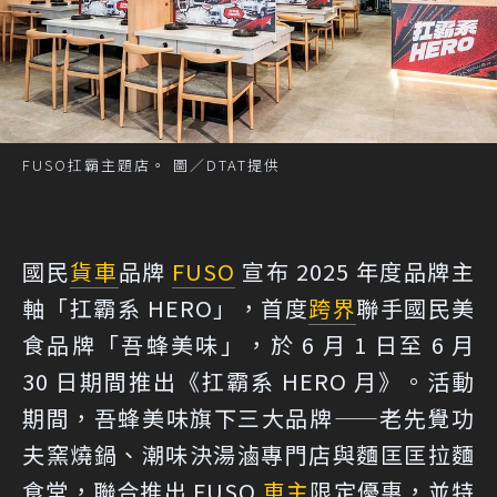
FUSO扛霸主題店。 圖／DTAT提供
國民
貨車
品牌
FUSO
宣布 2025 年度品牌主
軸「扛霸系 HERO」，首度
跨界
聯手國民美
食品牌「吾蜂美味」，於 6 月 1 日至 6 月
30 日期間推出《扛霸系 HERO 月》。活動
期間，吾蜂美味旗下三大品牌——老先覺功
夫窯燒鍋、潮味決湯滷專門店與麵匡匡拉麵
食堂，聯合推出 FUSO
車主
限定優惠，並特