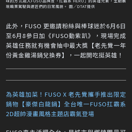
味的方式融入FUSO品牌及「扛霸系 HERO」的英雄元素，生動展
現職業駕駛與運匠們的日常風貌。 圖／DTAT提供
此外，FUSO 更邀請粉絲與棒球迷於6月6日
至6月8參日加《FUSO動紫趴》，現場完成
英雄任務就有機會抽中最大獎【老先覺一年
份黃金雞湯鍋兌換券】，一起開吃挺英雄！
為英雄加菜！FUSO X 老先覺攜手推出限定
鍋物【豪傑白龍鍋】
全台唯一FUSO扛霸系
2D超帥漫畫風格主題店霸氣登場