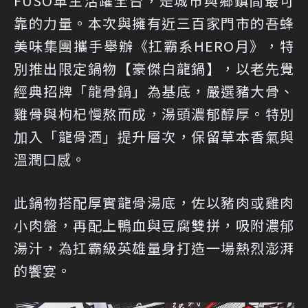
FUSO車主活躍全台，是城市與鄉鎮間最可
靠的力量。本次與擁有近三百家門市的吾蜂
美味集團攜手舉辦《扛霸系HERO月》，特
別推出限定鍋物【豪傑白龍鍋】，以老先覺
經典招牌「龍骨鍋」為基底，嚴選豬大骨、
雞骨與枸杞慢熬而成，湯頭濃郁醇厚。特別
加入「龍骨酒」提升層次，保留草本香氣與
溫潤口感。
此鍋物搭配厚實龍骨湯底，佐以豬肉或雞肉
小肉盤，再配上鴨血與豆腐雙拼，吸附濃郁
湯汁，為扛霸級英雄量身打造一場熱烈澎湃
的饗宴。