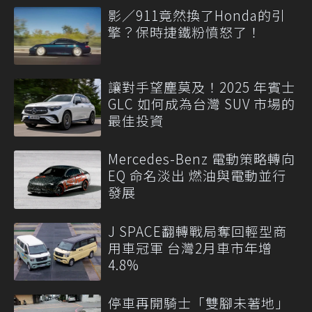
影／911竟然換了Honda的引
擎？保時捷鐵粉憤怒了！
讓對手望塵莫及！2025 年賓士
GLC 如何成為台灣 SUV 市場的
最佳投資
Mercedes-Benz 電動策略轉向
EQ 命名淡出 燃油與電動並行
發展
J SPACE翻轉戰局奪回輕型商
用車冠軍 台灣2月車市年增
4.8%
停車再開騎士「雙腳未著地」