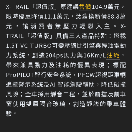
X-TRAIL「超值版」原建議
售價
104.9萬元，
限時優惠降價11.1萬元，汰舊換新價88.8萬
元，讓消費者無壓力輕鬆入主。X-
TRAIL「超值版」具備三大產品特點：搭載
1.5T VC-TURBO可變壓縮比引擎與輕油電動
力系統，創造204ps馬力與16Km/L
油耗
，
帶來兼具動力及油耗的優異表現；標配
ProPILOT智行安全系統，PFCW超視距車輛
追撞警示系統及AI 智能駕駛輔助，降低碰撞
風險；全車採用靜音工程，並於前擋及前車
窗使用雙層隔音玻璃，創造靜謐的乘車體
驗。