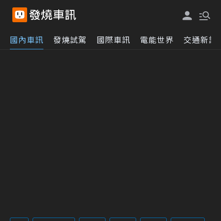
國內車訊
發燒試駕
國際車訊
電能世界
交通新訊