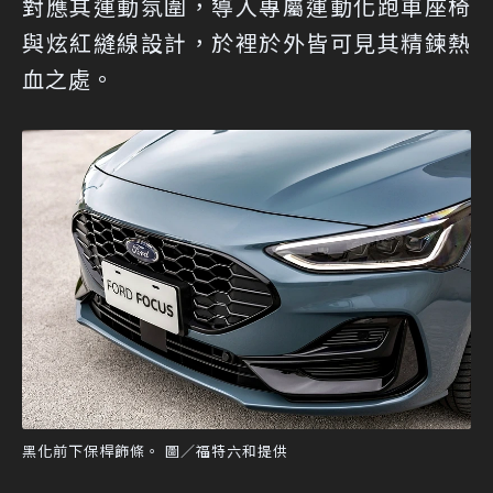
對應其運動氛圍，導入專屬運動化跑車座椅
與炫紅縫線設計，於裡於外皆可見其精鍊熱
血之處。
黑化前下保桿飾條。 圖／福特六和提供