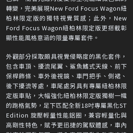
轉變，完美展現New Ford Focus Wagon紐
柏林限定版的獨特視覺質感；此外，New
Ford Focus Wagon紐柏林限定版更搭載彰
顯性能風格意涵的限量專屬套件。
外觀部分採取頗具視覺侵略度的黑化套件，
包含車頂、擾流尾翼、鯊魚鰭式天線、前下
保桿飾條、車外後視鏡、車門把手、側裙、
後下擾流等處，車尾處另具有專屬紐柏林限
定版車貼，大幅強化紐柏林限定版獨樹一幟
的跑格氣勢，足下匹配全新18吋專屬黑化ST
Edition 旋壓輕量性能鋁圈，兼容輕量化與
高剛性特色，賦予更迅捷的駕馭體感，車內