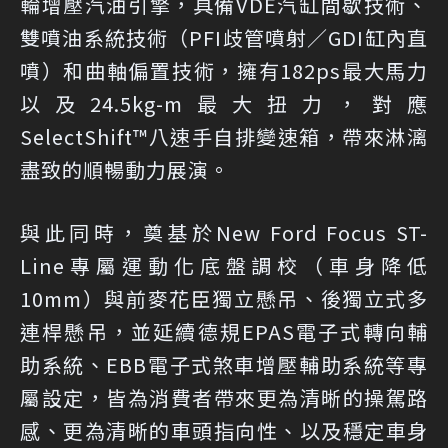
輪增壓汽油引擎，具備VDE汽缸間歇技術、
雙噴油系統技術（PFI歧管噴射／GDI缸內直
噴）和曲軸偏置技術，擁有182ps最大馬力
以及24.5kg-m最大扭力，對應
SelectShift™八速手自排變速箱，帶來淋漓
盡致的順暢動力展演。
與此同時，奠基於New Ford Focus ST-
Line專屬運動化底盤調校（車身降低
10mm）與前麥花臣獨立懸吊、後獨立式多
連桿懸吊，並延續德規EPAS電子式轉向輔
助系統、EBB電子式煞車增壓輔助系統等專
屬設定，皆為消費者帶來更為清晰的操駕路
感、更為清晰的車頭指向性、以及穩定車身