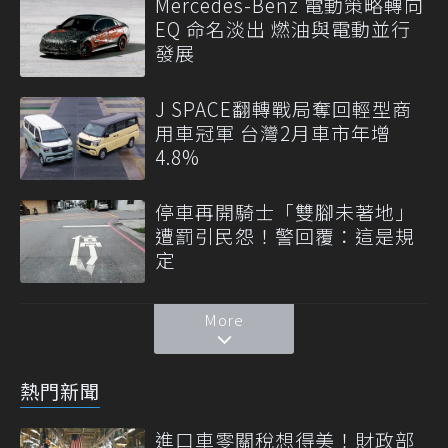
Mercedes-Benz 電動策略轉向
EQ 命名淡出 燃油與電動並行
發展
J SPACE翻轉戰局奪回輕型商
用車冠軍 台灣2月車市年增
4.8%
停車再開騎士「雙腳未著地」
遭罰引民怨！警回覆：這是規
定
More
熱門新聞
進口車零關稅想得美！財政部