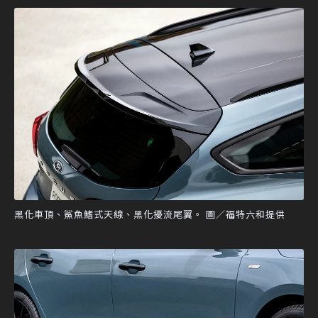
黑化車頂、鯊魚鰭式天線、黑化擾流尾翼。 圖／福特六和提供