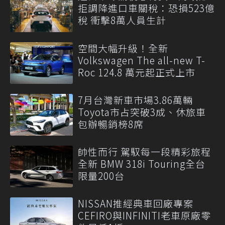
拒調降進口車關稅：恐損523億
稅 衝擊8萬人員生計
空間大幅升級！全新
Volkswagen The all-new T-
Roc 124.8 萬元起正式上市
7月台灣新車市場3.86萬輛
Toyota市占突破3成、休旅車
包辦暢銷榜8席
帥性而行 駕馭每一段精彩旅程
全新 BMW 318i Touring全台
限量200台
NISSAN推經典車回廠專案
CEFIRO與INFINITI老車原廠零