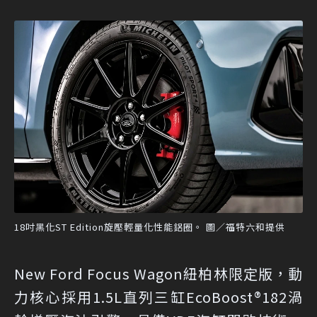
18吋黑化ST Edition旋壓輕量化性能鋁圈。 圖／福特六和提供
New Ford Focus Wagon紐柏林限定版，動
力核心採用1.5L直列三缸EcoBoost®182渦