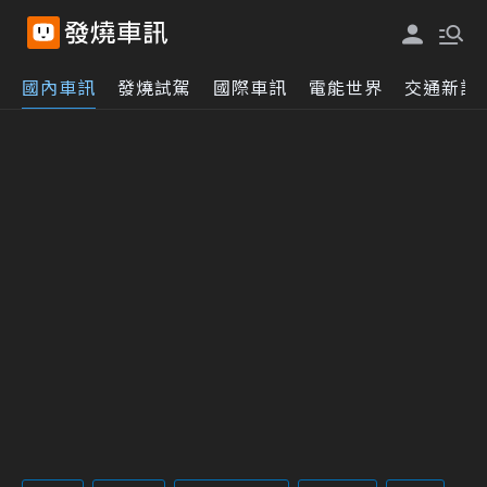
國內車訊
發燒試駕
國際車訊
電能世界
交通新訊