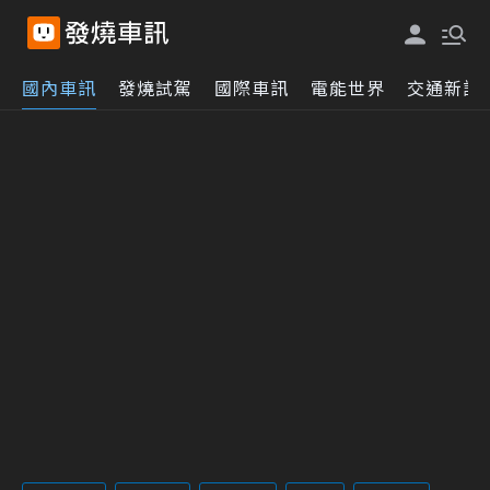
國內車訊
發燒試駕
國際車訊
電能世界
交通新訊