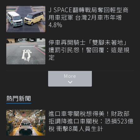
J SPACE翻轉戰局奪回輕型商
用車冠軍 台灣2月車市年增
4.8%
停車再開騎士「雙腳未著地」
遭罰引民怨！警回覆：這是規
定
More
熱門新聞
進口車零關稅想得美！財政部
拒調降進口車關稅：恐損523億
稅 衝擊8萬人員生計