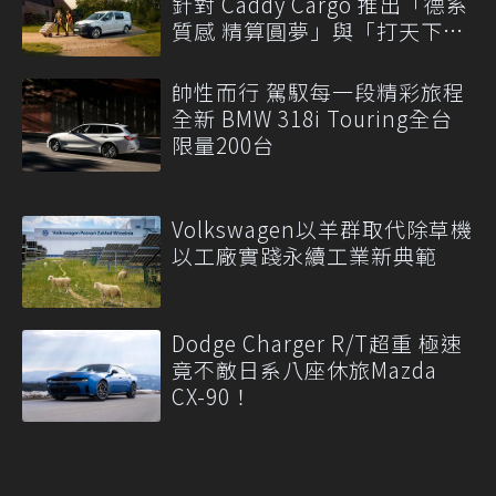
針對 Caddy Cargo 推出「德系
質感 精算圓夢」與「打天下」
專案
帥性而行 駕馭每一段精彩旅程
全新 BMW 318i Touring全台
限量200台
Volkswagen以羊群取代除草機
以工廠實踐永續工業新典範
Dodge Charger R/T超重 極速
竟不敵日系八座休旅Mazda
CX-90！