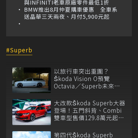
與INFINITI老車原廠零件最低1折
BMW推出8月仲夏購車優惠 全車系
送晶華三天兩夜、月付5,900元起
Superb
以旅行車突出重圍？
Škoda Vision O預覽
Octavia／Superb未來雛
形！
大改款Škoda Superb大器
登場！五門斜背、Combi
雙車型售價129.8萬元起上
市
第四代Škoda Superb