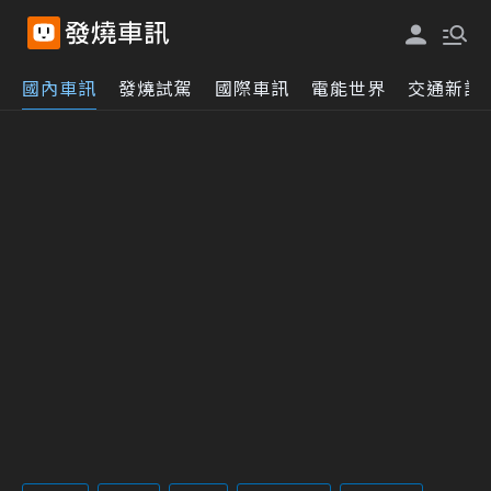
國內車訊
發燒試駕
國際車訊
電能世界
交通新訊