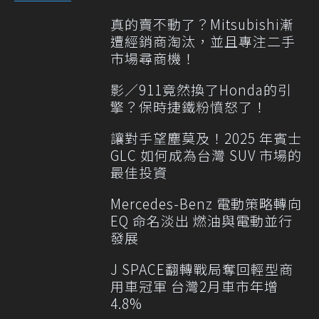
真的賣不動了？Mitsubishi漸
遭經銷商淘汰，並且專注二手
市場尋商機！
影／911竟然換了Honda的引
擎？保時捷鐵粉憤怒了！
讓對手望塵莫及！2025 年賓士
GLC 如何成為台灣 SUV 市場的
最佳投資
Mercedes-Benz 電動策略轉向
EQ 命名淡出 燃油與電動並行
發展
J SPACE翻轉戰局奪回輕型商
用車冠軍 台灣2月車市年增
4.8%