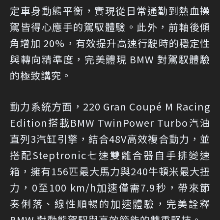
定車身動態平衡，實現從日常通勤到熱血操
駕皆得心應手的駕馭體驗。此外，前軸後傾
角增加 20%，有效提升高速行駛時的穩定性
與轉向精準度，完美體現 BMW 對駕馭體驗
的極致講究。
動力系統方面，220 Gran Coupé M Racing
Edition搭載BMW TwinPower Turbo汽油
直列3汽缸引擎，結合48V高效複合動力，並
搭配Steptronic七速雙離合器自手排變速
箱，擁有156匹最大馬力與240牛頓米最大扭
力，0至100 km/h加速僅需7.9秒，帶來節
奏俐落、線性順暢的加速體驗，完美詮釋
BMW 對動態駕馭與高效節能的雙重堅持。