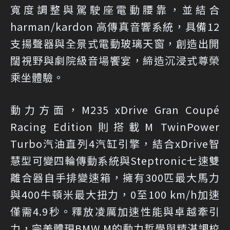
寬度調整與駕駛座電動腰靠，並結合
harman/kardon 高傳真音響系統，具備12
支揚聲器與全景式電動玻璃天窗，創造出開
闊視野與劇院級音場饗宴，締造沉浸式尊榮
乘坐體驗。
動力方面，M235 xDrive Gran Coupé
Racing Edition則搭載M TwinPower
Turbo汽油直列4汽缸引擎，結合xDrive智
慧型可變四輪傳動系統與Steptronic七速雙
離合器自手排變速箱，擁有300匹最大馬力
與400牛頓米最大扭力，0至100 km/h加速
僅需4.9秒。釋放凌厲加速性能與卓越牽引
力，完美體現BMW M的動力哲學與精湛調校