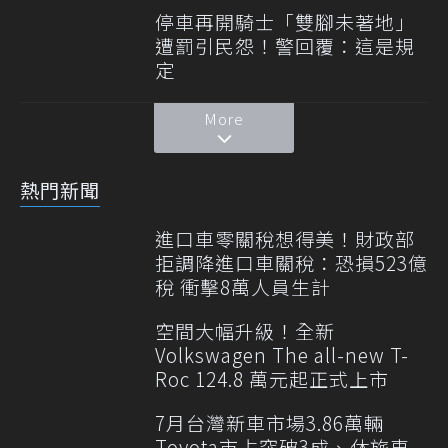
停車再開騎士「雙腳未著地」
遭罰引民怨！警回覆：這是規
定
More
熱門新聞
進口車零關稅想得美！財政部
拒調降進口車關稅：恐損523億
稅 衝擊8萬人員生計
空間大幅升級！全新
Volkswagen The all-new T-
Roc 124.8 萬元起正式上市
7月台灣新車市場3.86萬輛
Toyota市占突破3成、休旅車