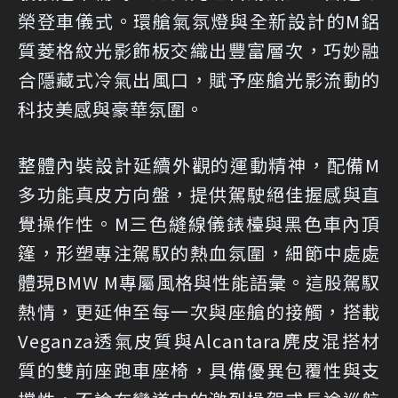
榮登車儀式。環艙氣氛燈與全新設計的M鋁
質菱格紋光影飾板交織出豐富層次，巧妙融
合隱藏式冷氣出風口，賦予座艙光影流動的
科技美感與豪華氛圍。
整體內裝設計延續外觀的運動精神，配備M
多功能真皮方向盤，提供駕駛絕佳握感與直
覺操作性。M三色縫線儀錶檯與黑色車內頂
篷，形塑專注駕馭的熱血氛圍，細節中處處
體現BMW M專屬風格與性能語彙。這股駕馭
熱情，更延伸至每一次與座艙的接觸，搭載
Veganza透氣皮質與Alcantara麂皮混搭材
質的雙前座跑車座椅，具備優異包覆性與支