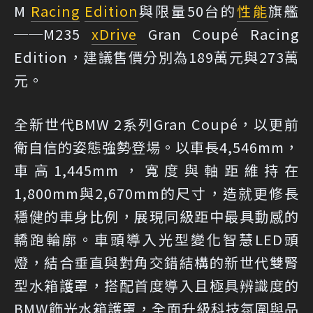
M
Racing
Edition
與限量50台的
性能
旗艦
──M235
xDrive
Gran Coupé Racing
Edition，建議售價分別為189萬元與273萬
元。
全新世代BMW 2系列Gran Coupé，以更前
衛自信的姿態強勢登場。以車長4,546mm，
車高1,445mm，寬度與軸距維持在
1,800mm與2,670mm的尺寸，造就更修長
穩健的車身比例，展現同級距中最具動感的
轎跑輪廓。車頭導入光型變化智慧LED頭
燈，結合垂直與對角交錯結構的新世代雙腎
型水箱護罩，搭配首度導入且極具辨識度的
BMW飾光水箱護罩，全面升級科技氛圍與品