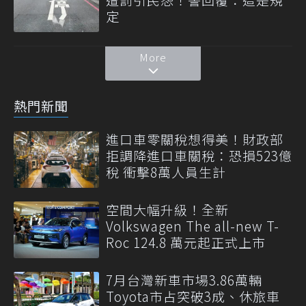
定
More
熱門新聞
進口車零關稅想得美！財政部
拒調降進口車關稅：恐損523億
稅 衝擊8萬人員生計
空間大幅升級！全新
Volkswagen The all-new T-
Roc 124.8 萬元起正式上市
7月台灣新車市場3.86萬輛
Toyota市占突破3成、休旅車