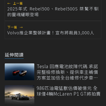
←
上一篇
2025年式 Rebel500、Rebel500S 桀驁不馴
的靈魂耀眼登場
下一篇
→
Volvo推企業整頓計畫！宣布將裁員3,000人
延伸閱讀
Tesla 回應電池故障代碼 承諾
完整檢修換新、提供車主補償
方案並加倍全台維修代步車數
量
986匹油電猛獸估價破億元 全
球僅4輛McLaren P1 GT將拍賣