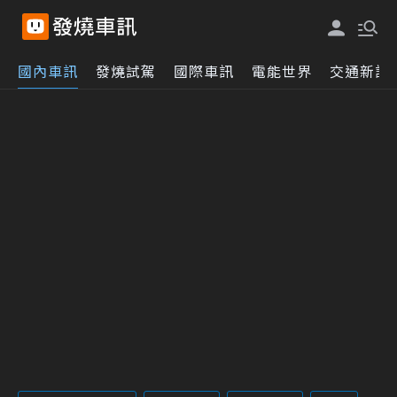
國內車訊
發燒試駕
國際車訊
電能世界
交通新訊