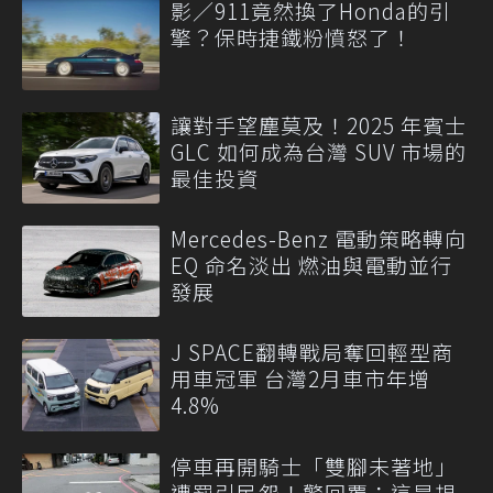
影／911竟然換了Honda的引
擎？保時捷鐵粉憤怒了！
讓對手望塵莫及！2025 年賓士
GLC 如何成為台灣 SUV 市場的
最佳投資
Mercedes-Benz 電動策略轉向
EQ 命名淡出 燃油與電動並行
發展
J SPACE翻轉戰局奪回輕型商
用車冠軍 台灣2月車市年增
4.8%
停車再開騎士「雙腳未著地」
遭罰引民怨！警回覆：這是規