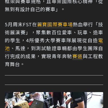
框架與賽車規格，且尊崇國際核心精神「從
無到有設計自己的賽車」。
5月周末FST在
麗寶國際賽車場
熱血舉行「技
術展演賽」，聚集數百位愛車、玩車、造車
的學生，4所優秀大學賽車隊展現從自造
電
池
、馬達，到測試驗證車輛都由學生團隊自
行完成的成果，實現青年奔馳
賽道
與工程教
育舞台。