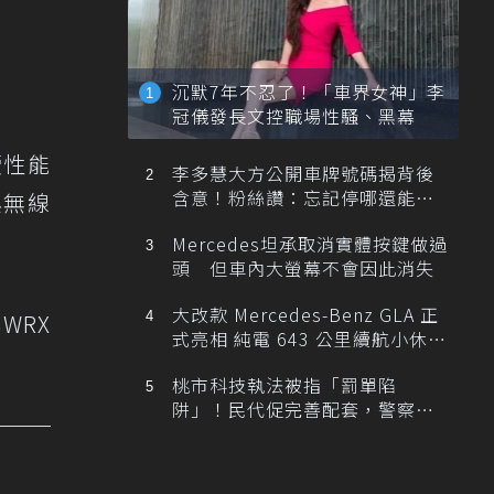
沉默7年不忍了！「車界女神」李
冠儀發長文控職場性騷、黑幕
續性能
李多慧大方公開車牌號碼揭背後
含意！粉絲讚：忘記停哪還能幫
與無線
忙找車
Mercedes坦承取消實體按鍵做過
頭 但車內大螢幕不會因此消失
大改款 Mercedes-Benz GLA 正
WRX
式亮相 純電 643 公里續航小休
旅！
桃市科技執法被指「罰單陷
阱」！民代促完善配套，警察局
提數據回應