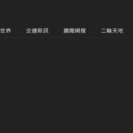
世界
交通新訊
趣聞網搜
二輪天地