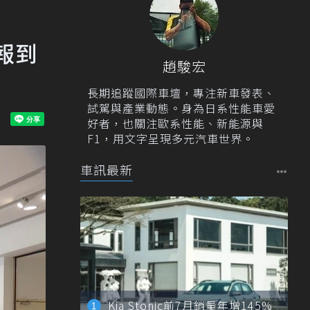
勢報到
趙駿宏
長期追蹤國際車壇，專注新車發表、
試駕與產業動態。身為日系性能車愛
好者，也關注歐系性能、新能源與
F1，用文字呈現多元汽車世界。
車訊最新
Kia Stonic前7月銷量年增145%