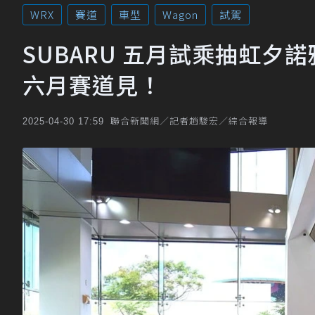
WRX
賽道
車型
Wagon
試駕
SUBARU 五月試乘抽虹夕諾雅
六月賽道見！
聯合新聞網／記者趙駿宏／綜合報導
2025-04-30 17:59