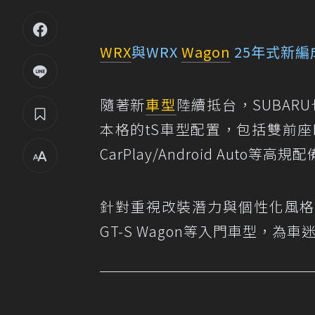
WRX
與WRX
Wagon
25年式新
隨著新
車型
陸續抵台，SUBARU
本格的tS車型配置，包括雙前座RE
CarPlay/Android Aut
針對重視改裝潛力與個性化風格的
GT-S Wagon等入門車型，