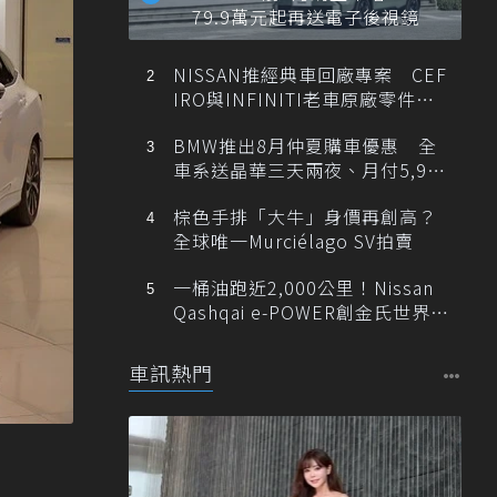
79.9萬元起再送電子後視鏡
NISSAN推經典車回廠專案 CEF
IRO與INFINITI老車原廠零件最
低1折
BMW推出8月仲夏購車優惠 全
車系送晶華三天兩夜、月付5,900
元起
棕色手排「大牛」身價再創高？
全球唯一Murciélago SV拍賣
一桶油跑近2,000公里！Nissan
Qashqai e-POWER創金氏世界紀
錄
車訊熱門