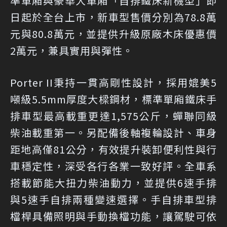
準單廂與豪華大單廂「自排鐵床新機型」即
日起於全台上市，新車型售價分別為78.8萬
元與80.8萬元，並提供升級原廠木床優惠價
2萬元，兼具實用與彈性。
Porter II秉持一貫高剛性設計，採用媲美5
噸級5.5mm厚度大樑鋼材，標準單廂鐵床手
排車型最高載重更達1,575公斤，蟬聯同級
柴油載重第一。另配備後軸複輪設計、車身
距地高僅81公分，有效提升裝卸便利性與行
車穩定性，深受各行各業一致好評。全車系
搭載節能大扭力柴油動力，並提供6速手排
與5速手自排兩種變速選擇。手自排車型排
檔桿具備照明與手動換檔功能，讓駕駛可依