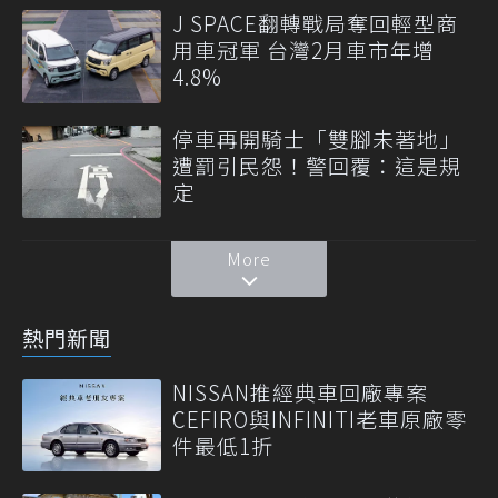
J SPACE翻轉戰局奪回輕型商
用車冠軍 台灣2月車市年增
4.8%
停車再開騎士「雙腳未著地」
遭罰引民怨！警回覆：這是規
定
More
熱門新聞
NISSAN推經典車回廠專案
CEFIRO與INFINITI老車原廠零
件最低1折