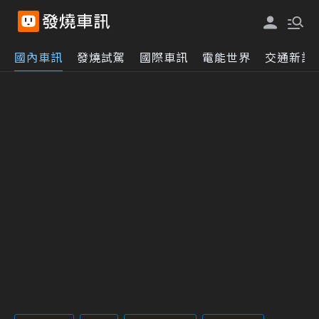
國內車訊
發燒試駕
國際車訊
電能世界
交通新訊