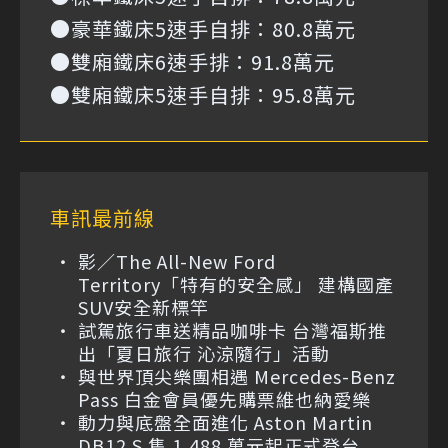
●豪華鐵床5速手自排：80.8萬元
●雙廂鐵床6速手排：91.8萬元
●雙廂鐵床5速手自排：95.8萬元
車訊最前線
影／The All-New Ford
Territory「特有的安全感」 建構國產
SUV安全新標竿
試駕旅行車送精品咖啡卡 台灣福斯推
出「夏日旅行 沁涼隨行」活動
與世界頂尖樂團相遇 Mercedes-Benz
Pass 白金會員優先購票維也納愛樂
動力與底盤全面進化 Aston Martin
DB12 S 售 1,488 萬元起正式登台