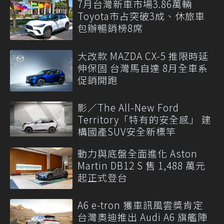
7月台灣新車市場3.86萬輛
Toyota市占突破3成、休旅車
包辦暢銷榜8席
大改款 MAZDA CX-5 推限時延
伸保固 台灣馬自達 8月全車系
促銷開跑
影／The All-New Ford
Territory「特有的安全感」 建
構國產SUV安全新標竿
動力與底盤全面進化 Aston
Martin DB12 S 售 1,488 萬元
起正式登台
A6 e-tron 獲車訊風雲獎肯定
台灣奧迪推出 Audi A6 旗艦陣