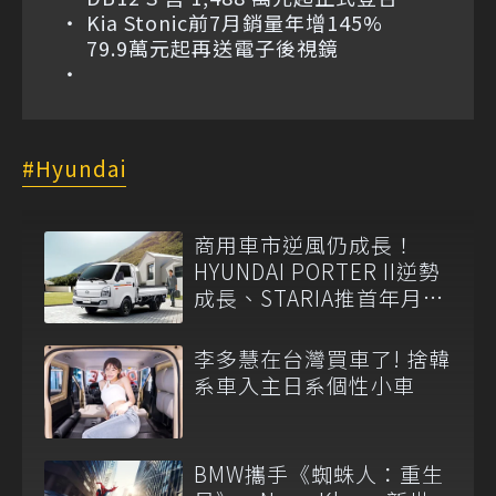
Kia Stonic前7月銷量年增145%
79.9萬元起再送電子後視鏡
Hyundai
商用車市逆風仍成長！
HYUNDAI PORTER II逆勢
成長、STARIA推首年月付
6,999元
李多慧在台灣買車了! 捨韓
系車入主日系個性小車
BMW攜手《蜘蛛人：重生