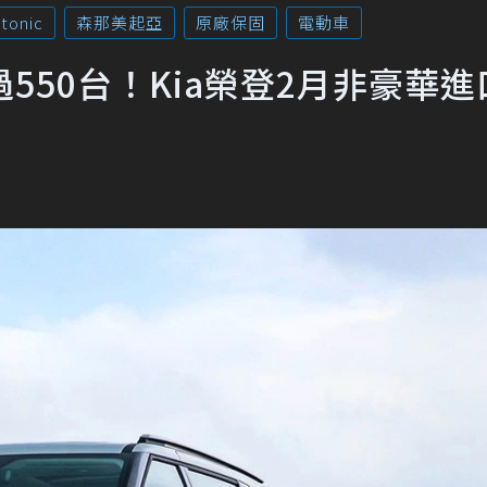
tonic
森那美起亞
原廠保固
電動車
超過550台！Kia榮登2月非豪華