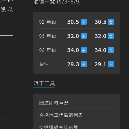
油價一覽 (8/3~8/9)
分別以
30.5
30.5
92 無鉛
32.0
32.0
95 無鉛
34.0
34.0
98 無鉛
29.3
29.1
柴油
汽車工具
國道即時車況
合格汽車代驗廠列表
交通違規查詢結果