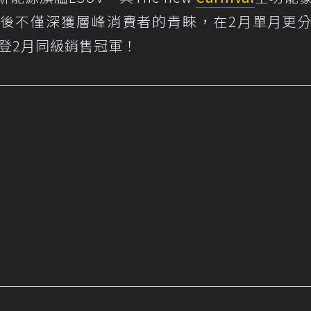
後不僅深獲層峰消費者的青睞，在2月單月更
榮登2月同級銷售冠軍！