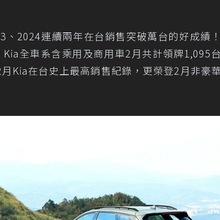
23、2024連續兩年在台銷售突破萬台的好成績
ia全車系含乘用及商用車2月共計領牌1,095
下2月Kia在台史上最高銷售紀錄，更榮登2月非豪