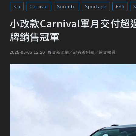
Kia
Carnival
Sorento
Sportage
EV6
S
小改款Carnival單月交付
牌銷售冠軍
聯合新聞網／記者黃俐嘉／綜合報導
2025-03-06 12:20