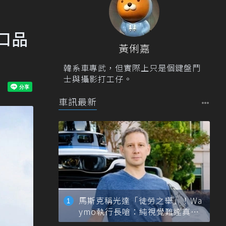
進口品
黃俐嘉
韓系車專武，但實際上只是個鍵盤鬥
士與攝影打工仔。
車訊最新
馬斯克稱光達「徒勞之舉」！Wa
ymo執行長嗆：純視覺難達真正
自動駕駛