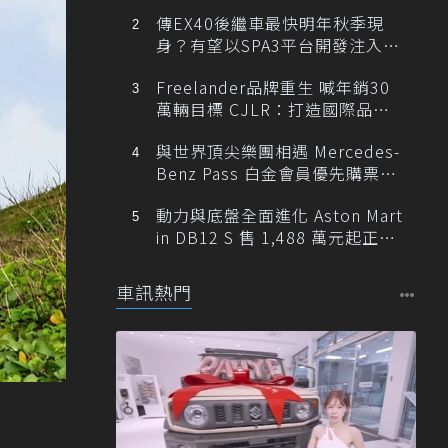
傳EX40後繼車最快明年秋季現
身？有望以SPA3平台開發注入80
0V動力
Freelander品牌重生 喊年銷30
萬輛目標 CJLR：打造國際品牌
半數銷量來自全球！
與世界頂尖樂團相遇 Mercedes-
Benz Pass 白金會員優先購票維
也納愛樂
動力與底盤全面進化 Aston Mart
in DB12 S 售 1,488 萬元起正式
登台
車訊熱門