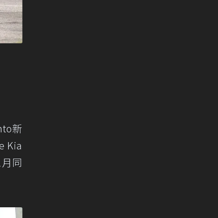
to新
Kia
2月同