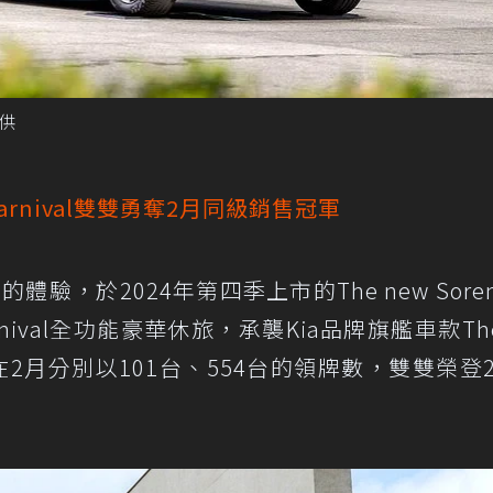
提供
ew Carnival雙雙勇奪2月同級銷售冠軍
驗，於2024年第四季上市的The new Soren
arnival全功能豪華休旅，承襲Kia品牌旗艦車款The 
在2月分別以101台、554台的領牌數，雙雙榮登