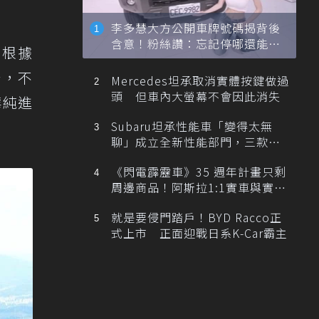
李多慧大方公開車牌號碼揭背後
含意！粉絲讚：忘記停哪還能幫
！根據
忙找車
台，不
Mercedes坦承取消實體按鍵做過
頭 但車內大螢幕不會因此消失
華純進
Subaru坦承性能車「變得太無
聊」成立全新性能部門，三款手
排跑車開發中！
《閃電霹靂車》35 週年計畫只剩
周邊商品！阿斯拉1:1實車與實體
展覽雙雙喊卡
就是要侵門踏戶！BYD Racco正
式上市 正面迎戰日系K-Car霸主