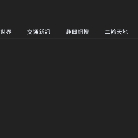
世界
交通新訊
趣聞網搜
二輪天地