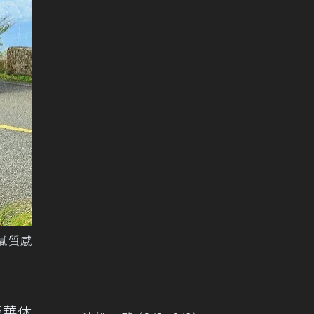
d細膩質感
豪華休