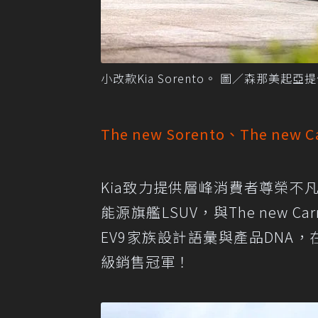
小改款Kia Sorento。 圖／森那美起亞
The new Sorento、The n
Kia致力提供層峰消費者尊榮不凡的體
能源旗艦LSUV，與The new C
EV9家族設計語彙與產品DNA，
級銷售冠軍！