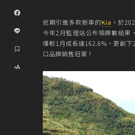
近期引進多款新車的
Kia
，於20
今年2月監理站公布領牌數結果，K
僅較1月成長達162.6%，更創
口品牌銷售冠軍！