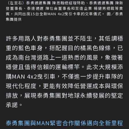
（左至右）泰勇通運集團 陳思翰總經理特助、泰勇通運集團 陳新
登董事長、泰達通運 陳仕侖董事長和至遠企業 楊健男總裁等貴
賓，共同出席15台全新MAN 4x2曳引卡車的交車儀式。 圖／泰勇
集團提供
許多用路人對泰勇集團並不陌生，其低調穩
重的藍色車身，搭配醒目的橘黑色線條，已
成為南台灣道路上一道熟悉的風景，象徵著
穩健且值得信賴的運輸標竿。此次大規模添
購MAN 4x2曳引車，不僅進一步提升車隊的
現代化程度，更能有效降低營運成本與環保
排放，展現泰勇集團對地球永續發展的堅定
承諾。
泰勇集團與MAN緊密合作關係邁向全新里程