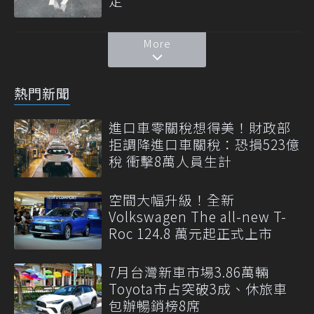
定
More
熱門新聞
進口車零關稅想得美！財政部
拒調降進口車關稅：恐損523億
稅 衝擊8萬人員生計
空間大幅升級！全新
Volkswagen The all-new T-
Roc 124.8 萬元起正式上市
7月台灣新車市場3.86萬輛
Toyota市占突破3成、休旅車
包辦暢銷榜8席