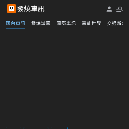
國內車訊
發燒試駕
國際車訊
電能世界
交通新訊