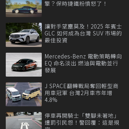
擎？保時捷鐵粉憤怒了！
讓對手望塵莫及！2025 年賓士
GLC 如何成為台灣 SUV 市場的
最佳投資
Mercedes-Benz 電動策略轉向
EQ 命名淡出 燃油與電動並行
發展
J SPACE翻轉戰局奪回輕型商
用車冠軍 台灣2月車市年增
4.8%
停車再開騎士「雙腳未著地」
遭罰引民怨！警回覆：這是規