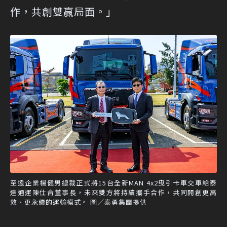
作，共創雙贏局面。」
至遠企業楊健男總裁正式將15台全新MAN 4x2曳引卡車交車給泰
達通運陳仕侖董事長，未來雙方將持續攜手合作，共同開創更高
效、更永續的運輸模式。 圖／泰勇集團提供