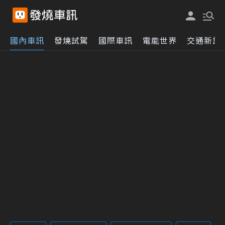
國內車訊
發燒試駕
國際車訊
電能世界
交通新訊