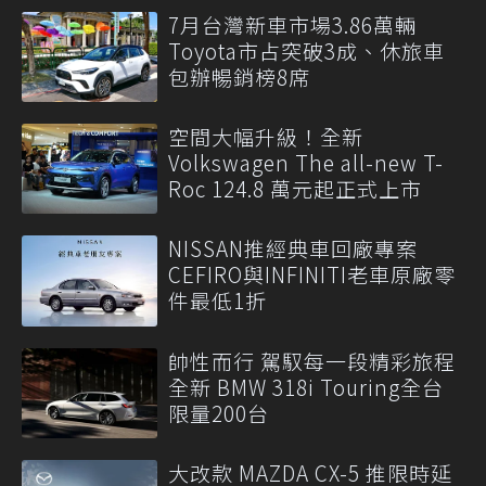
7月台灣新車市場3.86萬輛
Toyota市占突破3成、休旅車
包辦暢銷榜8席
空間大幅升級！全新
Volkswagen The all-new T-
Roc 124.8 萬元起正式上市
NISSAN推經典車回廠專案
CEFIRO與INFINITI老車原廠零
件最低1折
帥性而行 駕馭每一段精彩旅程
全新 BMW 318i Touring全台
限量200台
大改款 MAZDA CX-5 推限時延