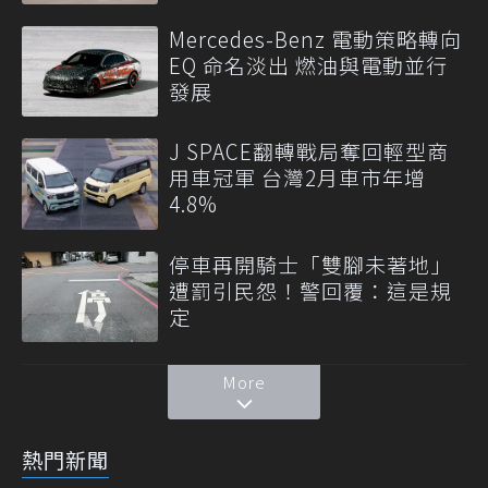
Mercedes-Benz 電動策略轉向
EQ 命名淡出 燃油與電動並行
發展
J SPACE翻轉戰局奪回輕型商
用車冠軍 台灣2月車市年增
4.8%
停車再開騎士「雙腳未著地」
遭罰引民怨！警回覆：這是規
定
More
熱門新聞