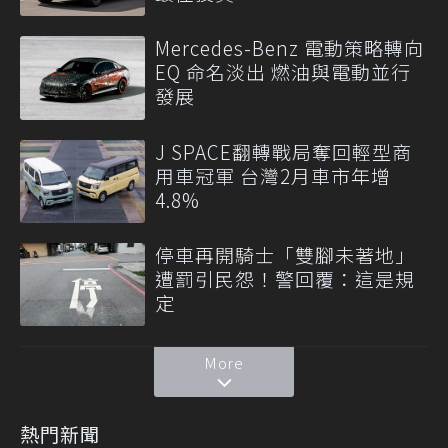
Mercedes-Benz 電動策略轉向
EQ 命名淡出 燃油與電動並行
發展
J SPACE翻轉戰局奪回輕型商
用車冠軍 台灣2月車市年增
4.8%
停車再開騎士「雙腳未著地」
遭罰引民怨！警回覆：這是規
定
More
熱門新聞