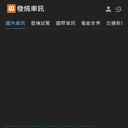
國內車訊
發燒試駕
國際車訊
電能世界
交通新訊