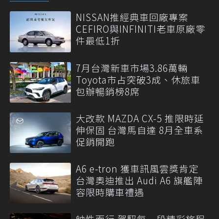
NISSAN推經典車回廠專案
CEFIRO與INFINITI老車原廠零
件最低1折
7月台灣新車市場3.86萬輛
Toyota市占突破3成、休旅車
包辦暢銷榜8席
大改款 MAZDA CX-5 推限時延
伸保固 台灣馬自達 8月全車系
促銷開跑
A6 e-tron 獲車訊風雲獎肯定
台灣奧迪推出 Audi A6 旗艦陣
容限時購車禮遇
帥性而行 駕馭每一段精彩旅程