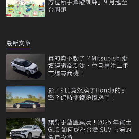
方位新手駕駛訓練」9 月起全
台開跑
最新文章
真的賣不動了？Mitsubishi漸
遭經銷商淘汰，並且專注二手
市場尋商機！
影／911竟然換了Honda的引
擎？保時捷鐵粉憤怒了！
讓對手望塵莫及！2025 年賓士
GLC 如何成為台灣 SUV 市場的
最佳投資