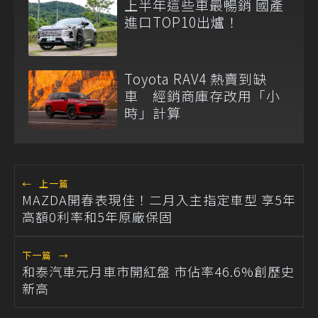
上半年這些車最暢銷 國產
進口TOP10出爐！
Toyota RAV4 熱賣到缺
車 經銷商庫存改用「小
時」計算
←
上一篇
MAZDA開春表現佳！二月入主指定車型 享5年
高額0利率和5年原廠保固
下一篇
→
和泰汽車元月車市開紅盤 市佔率46.6%創歷史
新高