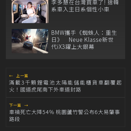
李多慧在台灣買車了! 捨韓
系車入主日系個性小車
BMW攜手《蜘蛛人：重生
日》 Neue Klasse新世
代iX3躍上大銀幕
←
上一篇
滿載3千顆鋰電池太陽能儲能櫃貨車翻覆起
火！國道虎尾南下外車道封路
下一篇
→
車禍死亡大降54％ 桃園蘆竹警公布6大易肇事
路段