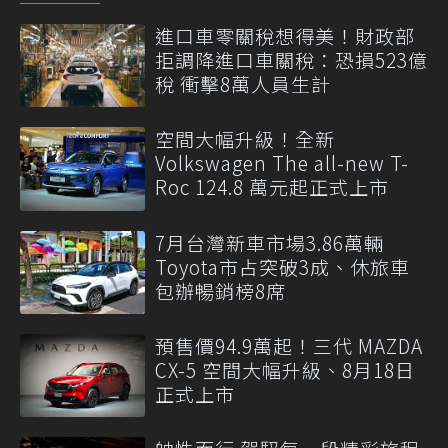
進口車零關稅想得美！財政部
拒調降進口車關稅：恐損523億
稅 衝擊8萬人員生計
空間大幅升級！全新
Volkswagen The all-new T-
Roc 124.8 萬元起正式上市
7月台灣新車市場3.86萬輛
Toyota市占突破3成、休旅車
包辦暢銷榜8席
預售價94.9萬起！三代 MAZDA
CX-5 空間大幅升級、8月18日
正式上市