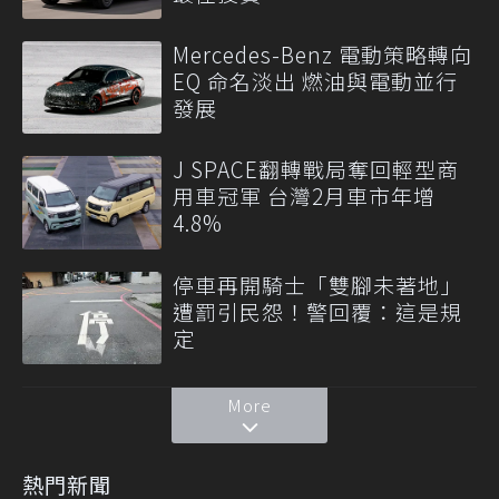
Mercedes-Benz 電動策略轉向
EQ 命名淡出 燃油與電動並行
發展
J SPACE翻轉戰局奪回輕型商
用車冠軍 台灣2月車市年增
4.8%
停車再開騎士「雙腳未著地」
遭罰引民怨！警回覆：這是規
定
More
熱門新聞