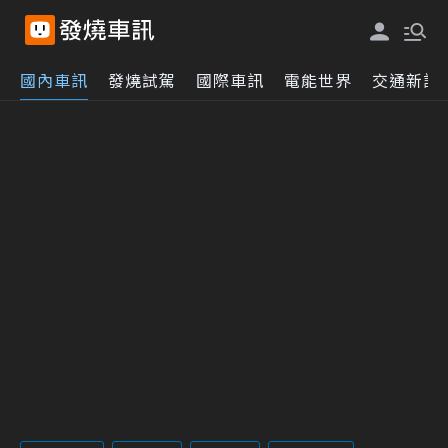
國內車訊
發燒試駕
國際車訊
電能世界
交通新訊