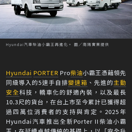
Hyundai汽車柴油小霸王再進化。 圖／南陽實業提供
Hyundai
PORTER
Pro
柴油
小霸王憑藉領先
同級導入的5速手自排
變速箱
、先進的
主動
安全
科技，轎車化的舒適內裝，以及最長
10.3尺的貨台，在台上市至今累計已獲得超
過四萬位消費者的支持與肯定。2025年
Hyundai汽車推出全新Porter II柴油小霸
王，在延續卓越傳統的基礎上，以「安全升