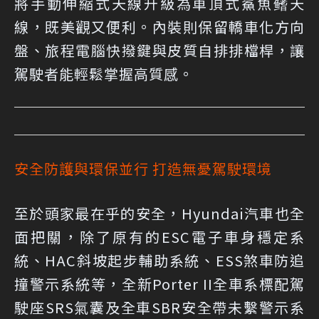
將手動伸縮式天線升級為車頂式鯊魚鳍天
線，既美觀又便利。內裝則保留轎車化方向
盤、旅程電腦快撥鍵與皮質自排排檔桿，讓
駕駛者能輕鬆掌握高質感。
安全防護與環保並行 打造無憂駕駛環境
至於頭家最在乎的安全，Hyundai汽車也全
面把關，除了原有的ESC電子車身穩定系
統、HAC斜坡起步輔助系統、ESS煞車防追
撞警示系統等，全新Porter II全車系標配駕
駛座SRS氣囊及全車SBR安全帶未繫警示系