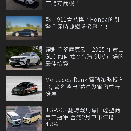
市場尋商機！
影／911竟然換了Honda的引
擎？保時捷鐵粉憤怒了！
讓對手望塵莫及！2025 年賓士
GLC 如何成為台灣 SUV 市場的
最佳投資
Mercedes-Benz 電動策略轉向
EQ 命名淡出 燃油與電動並行
發展
J SPACE翻轉戰局奪回輕型商
用車冠軍 台灣2月車市年增
4.8%