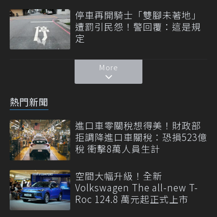
停車再開騎士「雙腳未著地」
遭罰引民怨！警回覆：這是規
定
More
熱門新聞
進口車零關稅想得美！財政部
拒調降進口車關稅：恐損523億
稅 衝擊8萬人員生計
空間大幅升級！全新
Volkswagen The all-new T-
Roc 124.8 萬元起正式上市