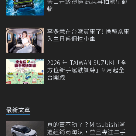
祭出升級禮遇 試乘再抽麗星郵
輪
李多慧在台灣買車了! 捨韓系車
入主日系個性小車
2026 年 TAIWAN SUZUKI「全
方位新手駕駛訓練」9 月起全
台開跑
最新文章
真的賣不動了？Mitsubishi漸
遭經銷商淘汰，並且專注二手