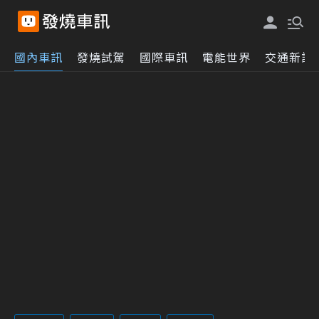
國內車訊
發燒試駕
國際車訊
電能世界
交通新訊