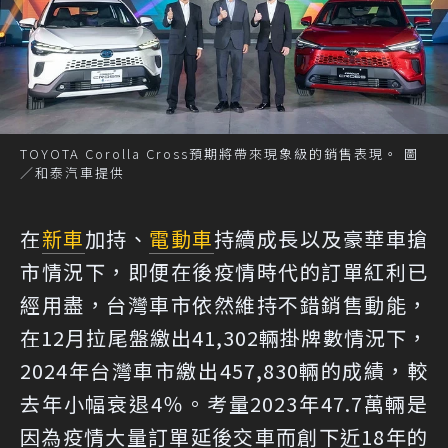
TOYOTA Corolla Cross預期將帶來現象級的銷售表現。 圖
／和泰汽車提供
在
新車
加持、
電動車
持續成長以及豪華車搶
市情況下，即便在後疫情時代的訂單紅利已
經用盡，台灣車市依然維持不錯銷售動能，
在12月拉尾盤繳出41,302輛掛牌數情況下，
2024年台灣車市繳出457,830輛的成績，較
去年小幅衰退4％。考量2023年47.7萬輛是
因為疫情大量訂單延後交車而創下近18年的