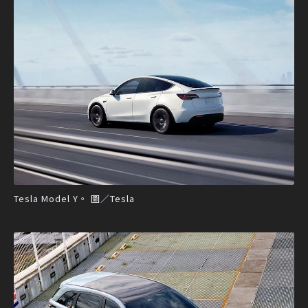
Tesla Model Y。 圖／Tesla