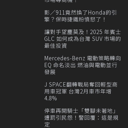
影／911竟然換了Honda的引
擎？保時捷鐵粉憤怒了！
讓對手望塵莫及！2025 年賓士
GLC 如何成為台灣 SUV 市場的
最佳投資
Mercedes-Benz 電動策略轉向
EQ 命名淡出 燃油與電動並行
發展
J SPACE翻轉戰局奪回輕型商
用車冠軍 台灣2月車市年增
4.8%
停車再開騎士「雙腳未著地」
遭罰引民怨！警回覆：這是規
定