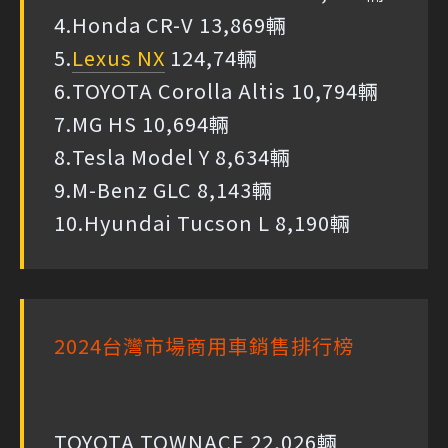
4.Honda CR-V 13,869輛
5.
Lexus NX
124,74輛
6.TOYOTA Corolla Altis 10,794輛
7.MG HS 10,694輛
8.Tesla Model Y 8,634輛
9.M-Benz GLC 8,143輛
10.Hyundai Tucson L 8,190輛
2024台灣市場商用車銷售排行榜
TOYOTA TOWNACE 22,026輛