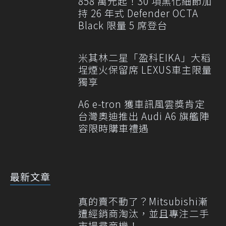
858 萬元起！30 項黑化細節加
持 26 年式 Defender OCTA
Black 限量 5 席登台
米其林二星「盈科EIKA」大稻
埕煙火保留席 LEXUS車主限量
獨享
A6 e-tron 獲車訊風雲獎肯定
台灣奧迪推出 Audi A6 旗艦陣
容限時購車禮遇
最新文章
真的賣不動了？Mitsubishi漸
遭經銷商淘汰，並且專注二手
市場尋商機！