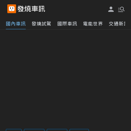
國內車訊
發燒試駕
國際車訊
電能世界
交通新訊