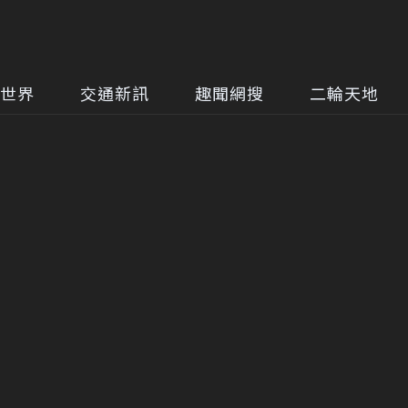
世界
交通新訊
趣聞網搜
二輪天地