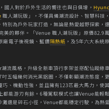
，國人對於戶外生活的嚮往也與日俱增，
Hyund
e
職人潮玩版」，不僅具備潮流設計、智慧科技
，特別為戶外玩家打造，無論是熱愛越野探索，
完美的夥伴。「Venue 職人潮玩版」原價82.9
送原廠電子後視鏡、藍鑽
隔熱紙
，及5年六大系統
oor潮流風格，升級全新車頂行李架並搭配仙蹤綠
17吋五幅幾何消光黑鋁圈，不僅彰顯潮流態度，
身靈巧、機動性強，並且擁有123匹最大馬力，使
都能游刃有餘。6種駕馭模式也讓Venue能輕
灘還是碎石小徑，Venue都能穩定行駛，為熱