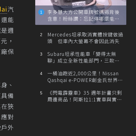
ai
汽
李多慧大方公開車牌號碼揭背後
含意！粉絲讚：忘記停哪還能幫
，還能
忙找車
還是週
Mercedes坦承取消實體按鍵做過
萬元，
頭 但車內大螢幕不會因此消失
原廠保
Subaru坦承性能車「變得太無
聊」成立全新性能部門，三款手
排跑車開發中！
一桶油跑近2,000公里！Nissan
Qashqai e-POWER創金氏世界紀
車身、
錄
《閃電霹靂車》35 週年計畫只剩
更具備
周邊商品！阿斯拉1:1實車與實體
其在狹
展覽雙雙喊卡
鬆應對
愛戶外