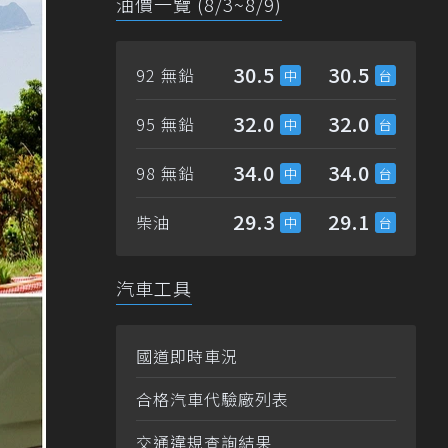
油價一覽 (8/3~8/9)
30.5
30.5
92 無鉛
32.0
32.0
95 無鉛
34.0
34.0
98 無鉛
29.3
29.1
柴油
汽車工具
國道即時車況
合格汽車代驗廠列表
交通違規查詢結果