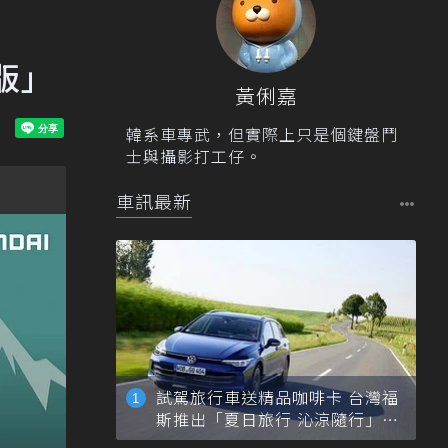
版」
黃俐嘉
韓系車專武，但實際上只是個鍵盤鬥
士與攝影打工仔。
車訊最新
試駕旅行車送精品咖啡卡 台灣福
斯推出「夏日旅行 沁涼隨行」活
動