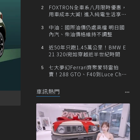
FOXTRON全車系八月限時優惠，
用車成本大減! 進入純電生活享
「零稅金＋零保養」新時代
中油：國際油價仍處高檔 明日國
內汽、柴油價格維持不調整
近50年只跑1.45萬公里！BMW E
21 320i宛如穿越近半世紀時間
七大夢幻Ferrari齊聚蒙特雷拍
賣！288 GTO、F40到Luce Cha
ssis 0一次登場
車訊熱門