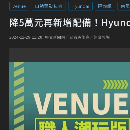
Venue
自動駕駛技術
Hyundai
隔熱紙
南陽
降5萬元再新增配備！Hyun
聯合新聞網／記者黃俐嘉／綜合報導
2024-11-29 11:28